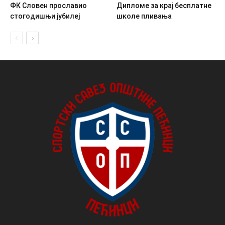
ФК Словен прославио
Дипломе за крај бесплатне
стогодишњи јубилеј
школе пливања