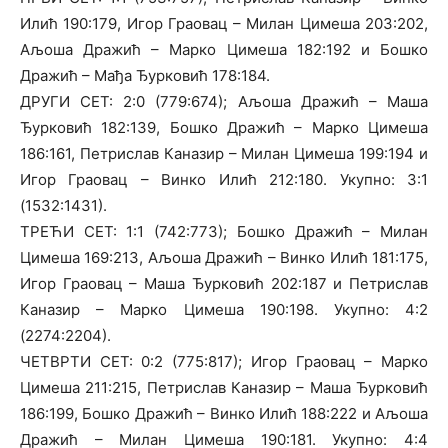
Илић 190:179, Игор Граовац – Милан Цимеша 203:202,
Аљоша Дражић – Марко Цимеша 182:192 и Бошко
Дражић – Мађа Ђурковић 178:184.
ДРУГИ СЕТ: 2:0 (779:674); Аљоша Дражић – Маша
Ђурковић 182:139, Бошко Дражић – Марко Цимеша
186:161, Петрислав Каназир – Милан Цимеша 199:194 и
Игор Граовац – Винко Илић 212:180. Укупно: 3:1
(1532:1431).
ТРЕЋИ СЕТ: 1:1 (742:773); Бошко Дражић – Милан
Цимеша 169:213, Аљоша Дражић – Винко Илић 181:175,
Игор Граовац – Маша Ђурковић 202:187 и Петрислав
Каназир – Марко Цимеша 190:198. Укупно: 4:2
(2274:2204).
ЧЕТВРТИ СЕТ: 0:2 (775:817); Игор Граовац – Марко
Цимеша 211:215, Петрислав Каназир – Маша Ђурковић
186:199, Бошко Дражић – Винко Илић 188:222 и Аљоша
Дражић – Милан Цимеша 190:181. Укупно: 4:4