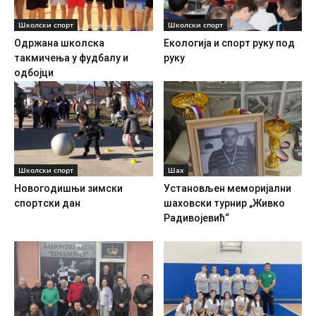
Школски спорт
Школски спорт
Одржана школска
Екологија и спорт руку под
такмичења у фудбалу и
руку
одбојци
Школски спорт
Шах
Новогодишњи зимски
Установљен меморијални
спортски дан
шаховски турнир „Живко
Радивојевић“