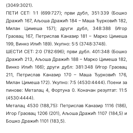
(3049:3021).
ПЕТИ СЕТ: 1:1 (699:727); први дубл, 351:339 (Бошко
Дражић 167, Аљоша Дражић 184 – Маша Ђурковић 182,
Милан Цимеша 157); други дубл, 348:388 (Игор
Граовац 167, Петрислав Каназир 181 – Марко Цимеша
199, Винко Илић 189). Укупно: 5:5 (3748:3748).
ШЕСТИ СЕТ: 2:0 (782:696); први дубл. 401:348 (Бошко
Дражић 213, Аљоша Дражић 188 – Марко Цимеша 182,
Винко Илић 166); други дубл: 381:348 (Игор Граовац
211, Петрислав Каназир 170 – Маша Ђурковић 176,
Милан Цимеша 172). Укупно: 7:5 (4530:4444). Поени за
пинове: Металац 4, Фортуна 0. Коначан резултат: 11:5
(4530:4444).
Металац 4530 (188,75): Петрислав Каназир 1116 (186),
Игор Граовац 1206 (201), Аљоша Дражић 1107 (184,5) и
Бошко Дражић 1101 (183,5).