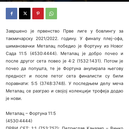
19. април 2022.
Завршено је првенство Прве лиге у бовлингу за
такмичарску 2021/2022. годину. У финалу плеј-офа,
шимановачки Металац победио је Фортуну из Новог
Сада 11:5 (4530:4444). Металац је добро почео и
после другог сета повео је 4:2 (1532:1431). Потом је
почео да попушта, те је Фортуна анулирала његову
предност и после петог сета финалисти су били
поравнати: 5:5 (3748:3748). У последњем делу меча
Металац се разграо и својој колекцији трофеја додао
је нови.
Металац – Фортуна 11:5
(4530:4444)
ПРВИ СЕТ: 1:1 (753:757); Петрислав Каназир – Винко