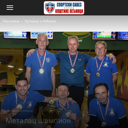
Насловна
Куглање и боћање
Куглање и боћање
Металац шампион