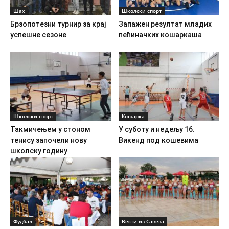
Шах
Школски спорт
Брзопотезни турнир за крај
Запажен резултат младих
успешне сезоне
пећиначких кошаркаша
Школски спорт
Кошарка
Такмичењем у стоном
У суботу и недељу 16.
тенису започели нову
Викенд под кошевима
школску годину
Фудбал
Вести из Савеза