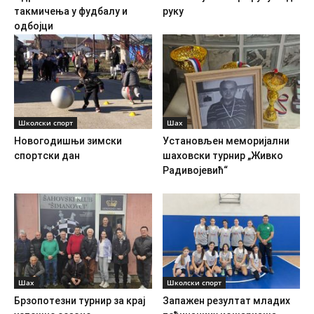
такмичења у фудбалу и
руку
одбојци
Школски спорт
Шах
Новогодишњи зимски
Установљен меморијални
спортски дан
шаховски турнир „Живко
Радивојевић“
Шах
Школски спорт
Брзопотезни турнир за крај
Запажен резултат младих