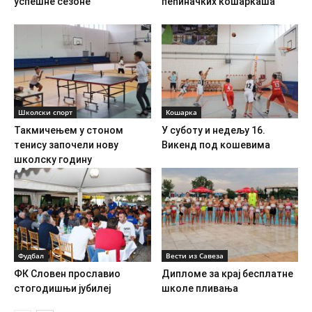
успешне сезоне
пећиначких кошаркаша
Школски спорт
Кошарка
Такмичењем у стоном
У суботу и недељу 16.
тенису започели нову
Викенд под кошевима
школску годину
Фудбал
Вести из Савеза
ФК Словен прославио
Дипломе за крај бесплатне
стогодишњи јубилеј
школе пливања