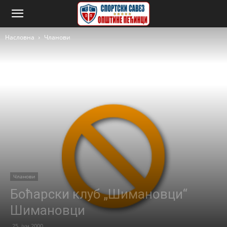
Насловна
Чланови
Чланови
Боћарски клуб „Шимановци“
Шимановци
25. јун 2000.