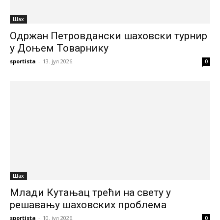
Шах
Одржан Петровдански шаховски турнир
у Доњем Товарнику
sportista
-
13. јул 2026.
0
Шах
Млади Кутањац трећи на свету у
решавању шаховских проблема
sportista
-
10. јул 2026.
0