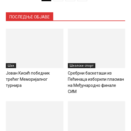
ПОСЛЕДЊЕ ОБЈАВЕ
Шах
Школски спорт
Јован Кисић победник
Сребрни баскеташи из
трећег Меморијалног
Пећинаца изборили пласман
турнира
на Међународно финале
СИМ