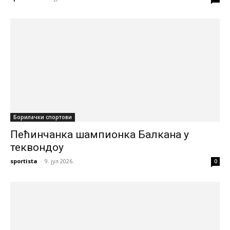
Борилачки спортови
Пећинчанка шампионка Балкана у
теквондоу
sportista
-
9. јул 2026.
0