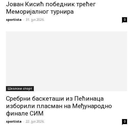
Јован Кисић победник трећег
Меморијалног турнира
sportista
-
31. јул 2026.
0
Школски спорт
Сребрни баскеташи из Пећинаца
изборили пласман на Међународно
финале СИМ
sportista
-
22. јул 2026.
0