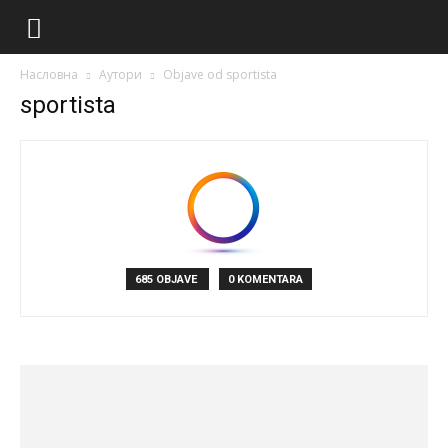
Насловна
Аутори
Objave od sportista
sportista
685 OBJAVE
0 KOMENTARA