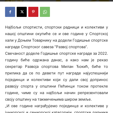
10. фебруар 2023.
Најбољи спортисти, спортски радници и колективи у
нашој општини окупиће се и ове године у Спортској
хали у Доњем Товарнику на додели Годишње спортске
награде Спортског савеза “Развој спортова”.
Свечаност доделе Годишње спортске награде за 2022.
годину биће одржана данас, а како нам је рекао
секретар Развоја спортова Милан Ђокић, биће то
прилика да се по девети пут награде најуспешнији
појединци и колективи који су дали свој допринос
развоју спорта у општини Пећинци током протекле
године, чиме су на најбољи начин репрезентовали
своју општину на такмичењима широм земље.
„И ове године награђујемо појединце и колективе у
јуниорској и сениорској категорији, спортске раднике