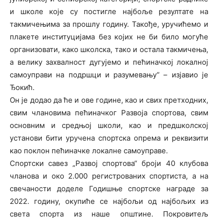
и школе које су постигле најбоље резултате на
такмичењима за прошлу годину. Такође, уручићемо и
плакете институцијама без којих не би било могуће
организовати, како школска, тако и остала такмичења,
а велику захвалност дугујемо и пећиначкој локалној
самоуправи на подршци и разумевању“ – изјавио је
Ђокић.
Он је додао да ће и ове године, као и свих претходних,
свим члановима пећиначког Развоја спортова, свим
основним и средњој школи, као и предшколској
установи бити уручена спортска опрема и реквизити
као поклон пећиначке локалне самоуправе.
Спортски савез „Развој спортова“ броји 40 клубова
чланова и око 2.000 регистрованих спортиста, а на
свечаности доделе Годишње спортске награде за
2022. годину, окупиће се најбољи од најбољих из
света спорта из наше општине. Покровитељ