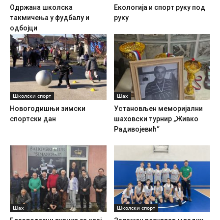
Одржана школска
Екологија и спорт руку под
такмичења у фудбалу и
руку
одбојци
Школски спорт
Шах
Новогодишњи зимски
Установљен меморијални
спортски дан
шаховски турнир „Живко
Радивојевић“
Шах
Школски спорт