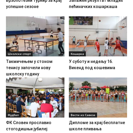
Брзопотезни турнир за крај
Запажен резултат младих
успешне сезоне
пећиначких кошаркаша
Школски спорт
Кошарка
Такмичењем у стоном
У суботу и недељу 16.
тенису започели нову
Викенд под кошевима
школску годину
Фудбал
Вести из Савеза
ФК Словен прославио
Дипломе за крај бесплатне
стогодишњи јубилеј
школе пливања