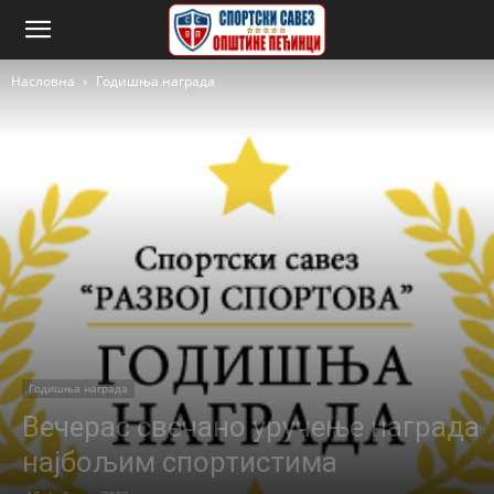
Насловна
Годишња награда
Годишња награда
Вечерас свечано уручење награда
најбољим спортистима