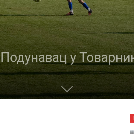
 Подунавац у Товарни