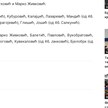
етковић и Марко Живковић.
Ш
Б
ћ), Кубуровић, Калајџић, Лазаревић, Мандић (од 46.
кр
рагојевић), Глишић, Јошић (од 46. Салкунић).
рко Живковић, Балетић, Павловић, Вукобратовић,
оговић, Кувекаловић (од 46. Јанковић), Бјелобрк (од
Ш
Т
те
ш
Ф
Ф
с