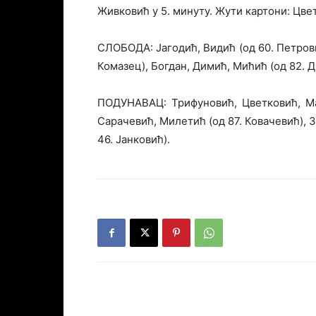
Живковић у 5. минуту. Жути картони: Цв
СЛОБОДА: Јагодић, Видић (од 60. Петрови
Комазец), Богдан, Димић, Мићић (од 82. Д
ПОДУНАВАЦ: Трифуновић, Цветковић, Ма
Сарачевић, Милетић (од 87. Ковачевић), З
46. Јанковић).