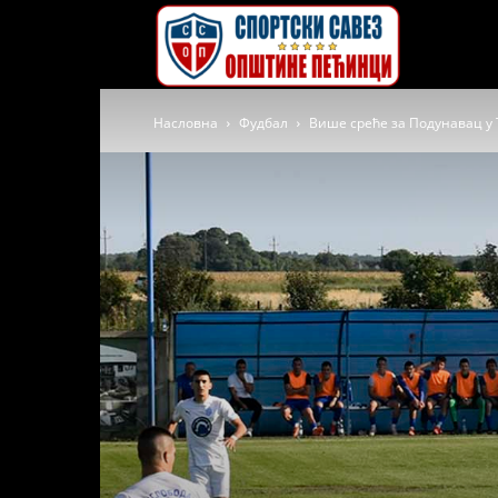
Спортски
Насловна
Фудбал
Више среће за Подунавац у
савез
општине
Пећинци