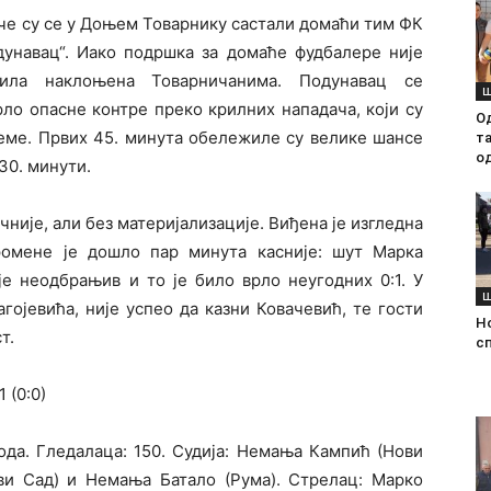
јуче су се у Доњем Товарнику састали домаћи тим ФК
дунавац“. Иако подршка за домаће фудбалере није
била наклоњена Товарничанима. Подунавац се
Ш
рло опасне контре преко крилних нападача, који су
О
еме. Првих 45. минута обележиле су велике шансе
т
о
30. минути.
није, али без материјализације. Виђена је изгледна
ромене је дошло пар минута касније: шут Марка
је неодбрањив и то је било врло неугодних 0:1. У
Ш
ојевића, није успео да казни Ковачевић, те гости
Н
т.
с
 (0:0)
. Гледалаца: 150. Судија: Немања Кампић (Нови
и Сад) и Немања Батало (Рума). Стрелац: Марко