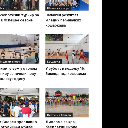
ах
Школски спорт
рзопотезни турнир за
Запажен резултат
ај успешне сезоне
младих пећиначких
кошаркаша
колски спорт
Кошарка
акмичењем у стоном
У суботу и недељу 16.
нису започели нову
Викенд под кошевима
колску годину
удбал
Вести из Савеза
К Словен прославио
Дипломе за крај
тогодишњи јубилеј
бесплатне школе