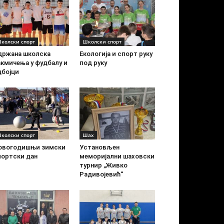
колски спорт
Школски спорт
држана школска
Екологија и спорт руку
акмичења у фудбалу и
под руку
дбојци
колски спорт
Шах
овогодишњи зимски
Установљен
портски дан
меморијални шаховски
турнир „Живко
Радивојевић“