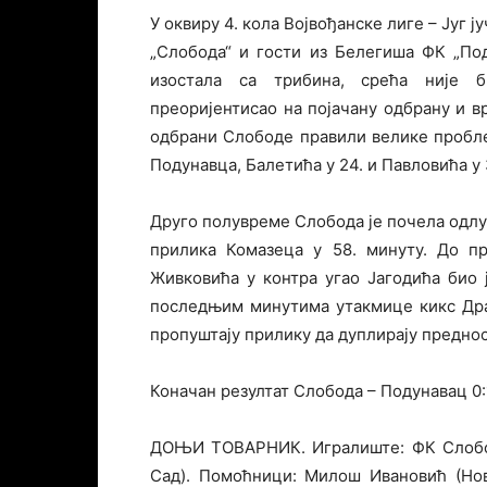
У оквиру 4. кола Војвођанске лиге – Југ 
„Слобода“ и гости из Белегиша ФК „По
изостала са трибина, срећа није 
преоријентисао на појачану одбрану и в
одбрани Слободе правили велике пробл
Подунавца, Балетића у 24. и Павловића у 
Друго полувреме Слобода је почела одлуч
прилика Комазеца у 58. минуту. До п
Живковића у контра угао Јагодића био 
последњим минутима утакмице кикс Драг
пропуштају прилику да дуплирају преднос
Коначан резултат Слобода – Подунавац 0:1
ДОЊИ ТОВАРНИК. Игралиште: ФК Слобода
Сад). Помоћници: Милош Ивановић (Нов