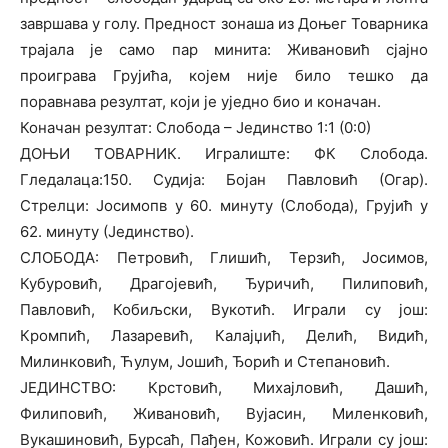
завршава у голу. Предност зонаша из Доњег Товарника
трајала је само пар минита: Живановић сјајно
проиграва Грујића, којем није било тешко да
поравнава резултат, који је уједно био и коначан.
Коначан резултат: Слобода – Јединство 1:1 (0:0)
ДОЊИ ТОВАРНИК. Игралиште: ФК Слобода.
Гледалаца:150. Судија: Бојан Павловић (Огар).
Стрелци: Јосимопв у 60. минуту (Слобода), Грујић у
62. минуту (Јединство).
СЛОБОДА: Петровић, Глишић, Терзић, Јосимов,
Кубуровић, Драгојевић, Ђуричић, Пилиповић,
Павловић, Кобиљски, Вукотић. Играли су још:
Кромпић, Лазаревић, Калајџић, Делић, Видић,
Милинковић, Ћулум, Јошић, Ђорић и Степановић.
ЈЕДИНСТВО: Крстовић, Михајловић, Дашић,
Филиповић, Живановић, Вујасин, Миленковић,
Вукашиновић, Бурсаћ, Пађен, Кожовић. Играли су још: