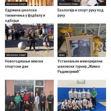
Школски спорт
Школски спорт
Одржана школска
Екологија и спорт руку под
такмичења у фудбалу и
руку
одбојци
Школски спорт
Шах
Новогодишњи зимски
Установљен меморијални
спортски дан
шаховски турнир „Живко
Радивојевић“