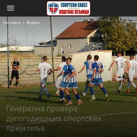
Насловна
Фудбал
Фудбал
Генерална провера
дугогодишњих спортских
пријатеља