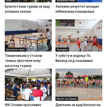
Шах
Школски спорт
Брзопотезни турнир за крај
Запажен резултат младих
успешне сезоне
пећиначких кошаркаша
Школски спорт
Кошарка
Такмичењем у стоном
У суботу и недељу 16.
тенису започели нову
Викенд под кошевима
школску годину
Фудбал
Вести из Савеза
ФК Словен прославио
Дипломе за крај бесплатне