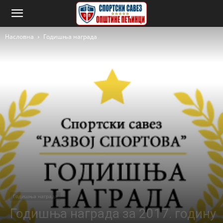
Насловна
Годишња награда
Годишња награда
Годишња награда за 2017. годину