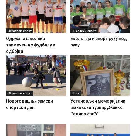
Школски спорт
Школски спорт
Одржана школска
Екологија и спорт руку под
такмичења у фудбалу и
руку
одбојци
Школски спорт
Шах
Новогодишњи зимски
Установљен меморијални
спортски дан
шаховски турнир „Живко
Радивојевић“