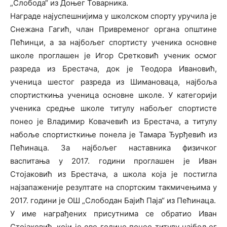
„Слобода“ из Доњег Товарника.
Награде најуспешнијима у школском спорту уручила је
Снежана Гагић, члан Привременог органа општине
Пећинци, а за најбољег спортисту ученика основне
школе проглашен је Игор Сретковић ученик осмог
разреда из Брестача, док је Теодора Ивановић,
ученица шестог разреда из Шимановаца, најбоља
спортисткиња ученица основне школе. У категорији
ученика средње школе титулу набољег спортисте
понео је Владимир Ковачевић из Брестача, а титулу
набоље спортисткиње понела је Тамара Ђурђевић из
Пећинаца. За најбољег наставника физичког
васпитања у 2017. години проглашен је Иван
Стојаковић из Брестача, а школа која је постигла
најзапаженије резултате на спортским такмичењима у
2017. години је ОШ „Слободан Бајић Паја“ из Пећинаца.
У име награђених присутнима се обратио Иван
Стојаковић, који је ове године понео титулу најбољег