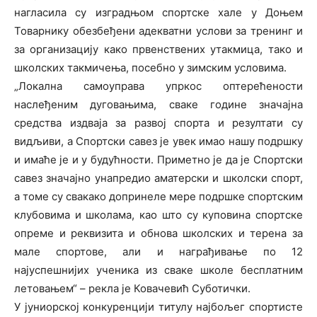
нагласила су изградњом спортске хале у Доњем
Товарнику обезбеђени адекватни услови за тренинг и
за организацију како првенствених утакмица, тако и
школских такмичења, посебно у зимским условима.
„Локална самоуправа упркос оптерећености
наслеђеним дуговањима, сваке године значајна
средства издваја за развој спорта и резултати су
видљиви, а Спортски савез је увек имао нашу подршку
и имаће је и у будућности. Приметно је да је Спортски
савез значајно унапредио аматерски и школски спорт,
а томе су свакако допринеле мере подршке спортским
клубовима и школама, као што су куповина спортске
опреме и реквизита и обнова школских и терена за
мале спортове, али и награђивање по 12
најуспешнијих ученика из сваке школе бесплатним
летовањем“ – рекла је Ковачевић Суботички.
У јуниорској конкуренцији титулу најбољег спортисте