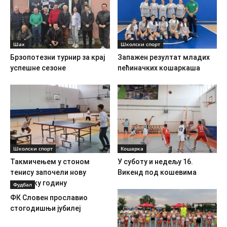
Шах
Школски спорт
Брзопотезни турнир за крај
Запажен резултат младих
успешне сезоне
пећиначких кошаркаша
Школски спорт
Кошарка
Такмичењем у стоном
У суботу и недељу 16.
тенису започели нову
Викенд под кошевима
школску годину
Фудбал
ФК Словен прославио
стогодишњи јубилеј