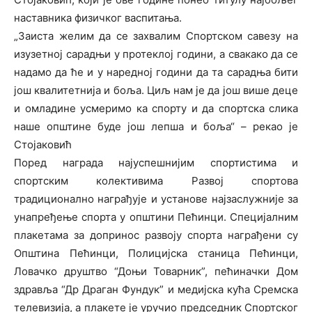
наставника физичког васпитања.
„Заиста желим да се захвалим Спортском савезу на
изузетној сарадњи у протеклој години, а свакако да се
надамо да ће и у наредној години да та сарадња бити
још квалитетнија и боља. Циљ нам је да још више деце
и омладине усмеримо ка спорту и да спортска слика
наше општине буде још лепша и боља“ – рекао је
Стојаковић
Поред награда најуспешнијим спортистима и
спортским колективима Развој спортова
традиционално награђује и установе најзаслужније за
унапређење спорта у општини Пећинци. Специјалним
плакетама за допринос развоју спорта награђени су
Општина Пећинци, Полицијска станица Пећинци,
Ловачко друштво “Доњи Товарник”, пећиначки Дом
здравља “Др Драган Фундук” и медијска кућа Сремска
телевизија, а плакете је уручио председник Спортског