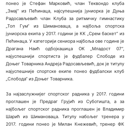
понео је Стефан Марковић, члан Теквондо клуба
„Змај“ из Пећинаца, најсупешнија јуниорка је Дуња
Радосављевић члан Клуба за ритмичку гимнастику
„Топ Гyм“ из Шимановаца, а најбоља спортска
јуниорска екипа у 2017. години је КК „Срем баскет“ из
Пећинаца. У категорији сениора најбоља ове године је
Драгана Наић одбојкашица ОК „Младост 07“,
најуспешнији спортиста је фудбалер Слободе из
Доњег Товарника Андреја Радосављевић, док је титулу
најуспешније спортске екипе понео фудбалски клуб
„Слобода“ из Доњег Товарника.
За најзаслужнијег спортског радника у 2017. години
проглашен је Предраг Грујић из Суботишта, а за
најбољег спортског радника проглашен је Владимир
Шарић из Шимановаца. Титулу набољег тренера у
2017. години понео је Милан Кнежевић, тренер ФК