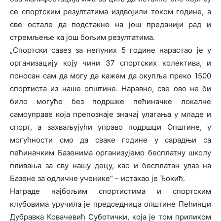
се спортским резултатима издвојили током године, а
све остале да подстакне на још преданији рад и
стремљење ка још бољим резултатима.
„Спортски савез за непуних 5 године нарастао је у
организацију коју чини 37 спортских колектива, и
поносан сам да могу да кажем да окупља преко 1500
спортиста из наше општине. Наравно, све ово не би
било могуће без подршке пећиначке локалне
самоуправе која препознаје значај улагања у младе и
спорт, а захваљујући управо подршци Општине, у
могућности смо да сваке године у сарадњи са
пећиначким Базенима организујемо бесплатну школу
пливања за сву нашу децу, као и бесплатан улаз на
Базене за одличне ученике“ – истакао је Ђокић.
Награде најбољим спортистима и спортским
клубовима уручила је председница општине Пећинци
Дубравка Ковачевић Суботички, која је том приликом