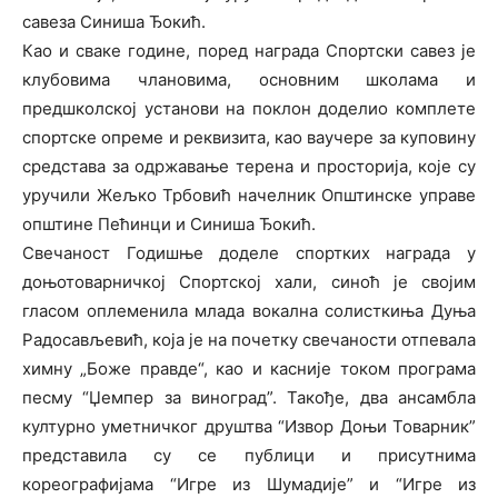
савеза Синиша Ђокић.
Као и сваке године, поред награда Спортски савез је
клубовима члановима, основним школама и
предшколској установи на поклон доделио комплете
спортске опреме и реквизита, као ваучере за куповину
средстава за одржавање терена и просторија, које су
уручили Жељко Трбовић начелник Општинске управе
општине Пећинци и Синиша Ђокић.
Свечаност Годишње доделе спортких награда у
доњотоварничкој Спортској хали, синоћ је својим
гласом оплеменила млада вокална солисткиња Дуња
Радосављевић, која је на почетку свечаности отпевала
химну „Боже правде“, као и касније током програма
песму “Џемпер за виноград”. Такође, два ансамбла
културно уметничког друштва “Извор Доњи Товарник”
представила су се публици и присутнима
кореографијама “Игре из Шумадије” и “Игре из