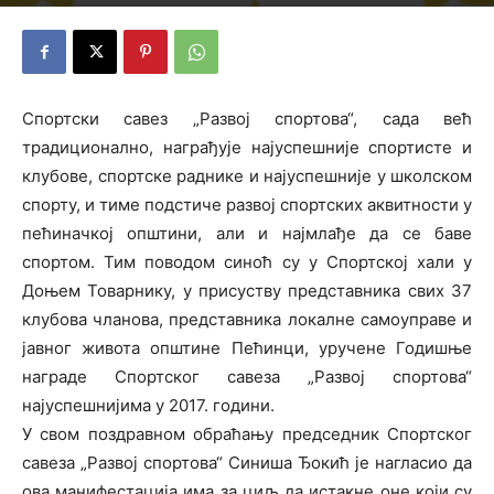
22. децембар 2017.
Спортски савез „Развој спортова“, сада већ
традиционално, награђује најуспешније спортисте и
клубове, спортске раднике и најуспешније у школском
спорту, и тиме подстиче развој спортских аквитности у
пећиначкој општини, али и најмлађе да се баве
спортом. Тим поводом синоћ су у Спортској хали у
Доњем Товарнику, у присуству представника свих 37
клубова чланова, представника локалне самоуправе и
јавног живота општине Пећинци, уручене Годишње
награде Спортског савеза „Развој спортова“
најуспешнијима у 2017. години.
У свом поздравном обраћању председник Спортског
савеза „Развој спортова“ Синиша Ђокић је нагласио да
ова манифестација има за циљ да истакне оне који су