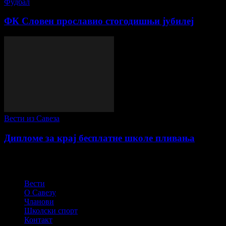
Фудбал
ФК Словен прославио стогодишњи јубилеј
Вести из Савеза
Дипломе за крај бесплатне школе пливања
СПОРТСКИ САВЕЗ ОПШТИНЕ ПЕЋИНЦИ
Вести
О Савезу
Чланови
Школски спорт
Контакт