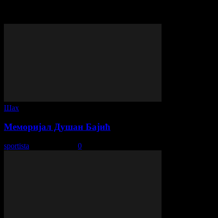
© Сва права задржана - ССОП
ВИШЕ ПРИЧЕ
Шах
Меморијал Душан Бајић
sportista
-
19. јул 2018.
0