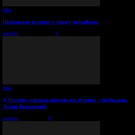
Шах
Шаховски турнир у знаку домаћина
sportista
-
22. август 2022.
0
Шах
У Прхову одржан шаховски турнир – победник
Дејан Јовановић
sportista
-
25. јул 2025.
0