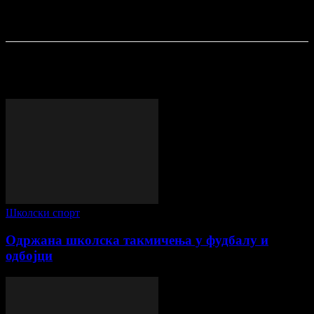
ПОСЛЕДЊЕ ОБЈАВЕ
Школски спорт
Одржана школска такмичења у фудбалу и
одбојци