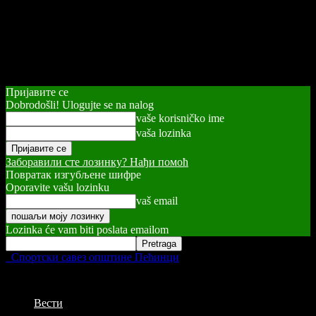
Пријавите се
Dobrodošli! Ulogujte se na nalog
vaše korisničko ime
vaša lozinka
Заборавили сте лозинку? Нађи помоћ
Повратак изгубљене шифре
Oporavite vašu lozinku
vaš email
Lozinka će vam biti poslata emailom
Спортски савез општине Пећинци
Вести