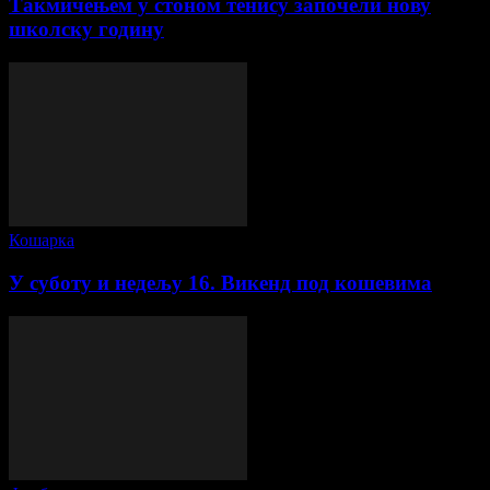
Такмичењем у стоном тенису започели нову
школску годину
Кошарка
У суботу и недељу 16. Викенд под кошевима