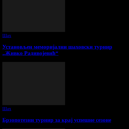
Шах
Установљен меморијални шаховски турнир
„Живко Радивојевић“
Шах
Брзопотезни турнир за крај успешне сезоне