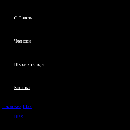
О Савезу
Чланови
Школски спорт
Контакт
Насловна
Шах
Дани општине – Шах
Шах
Дани општине – Шах