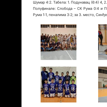
Шумар 4:2. Табела: 1. Подунавац (6:4) 4, 2.
Полуфинале: Слобода – СК Рума 0:4 и П
Рума 1:1, пеналима 3:2; за 3. место, Синђ