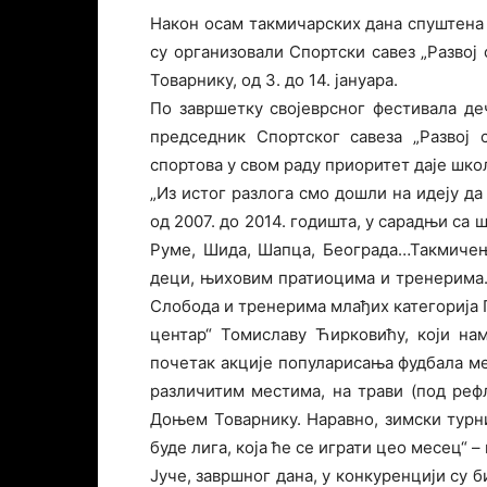
Након осам такмичарских дана спуштена 
су организовали Спортски савез „Развој
Товарнику, од 3. до 14. јануара.
По завршетку својеврсног фестивала де
председник Спортског савеза „Развој 
спортова у свом раду приоритет даје шко
„Из истог разлога смо дошли на идеју да
од 2007. до 2014. годишта, у сарадњи са 
Руме, Шида, Шапца, Београда…Такмичењ
деци, њиховим пратиоцима и тренерима.
Слобода и тренерима млађих категорија 
центар“ Томиславу Ћирковићу, који на
почетак акције популарисања фудбала међ
различитим местима, на трави (под ре
Доњем Товарнику. Наравно, зимски турни
буде лига, која ће се играти цео месец“ – 
Јуче, завршног дана, у конкуренцији су 