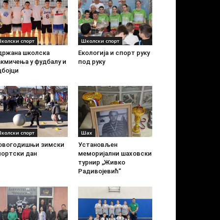
колски спорт
Школски спорт
држана школска
Екологија и спорт руку
акмичења у фудбалу и
под руку
дбојци
колски спорт
Шах
овогодишњи зимски
Установљен
портски дан
меморијални шаховски
турнир „Живко
Радивојевић“