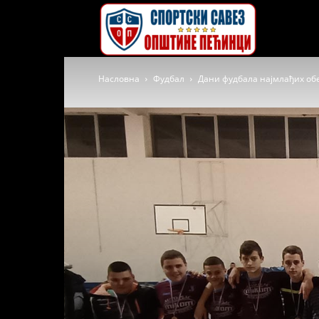
Спортски
Насловна
Фудбал
Дани фудбала најмлађих об
савез
општине
Пећинци