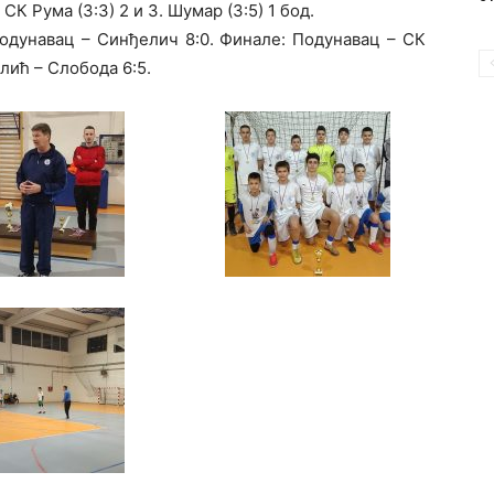
 СК Рума (3:3) 2 и 3. Шумар (3:5) 1 бод.
одунавац – Синђелич 8:0. Финале: Подунавац – СК
елић – Слобода 6:5.