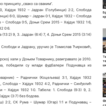
по принципу „свако са сваким“.
Ш
, Хајдук 1932 – Јадран (Голубинци) 2:2, Слобода
Б
ци) 6:0, Шумар – Јадран 0:1, Хајдук 1932 – Слобода
кр
 – Слобода 0:5, Доњи Срем 2015 – Хајдук 1932 1:6,
2 0:6.
а (13:2) 9, 3. Јадран (6:4) 7, 4. Доњи Срем 2015 (3:14)
, Слободи и Јадрану, уручио је Томислав Ћирковић,
Ш
Т
ској хали у Доњем Товарнику, разигравало је 2010.
те
ва, победили су млади фудбалери Подунавца из
ш
варник) – Раднички (Коцељева) 3:1, Хајдук 1932
, Слобода – Хајдук 1932 4:2, Раднички – Синђелић
– Хајдук 1932 1:0. Табела: 1. Слобода (9:3) 9, 2.
Ф
Хајдук (3:7) без бодова.
Ф
) 2:2, СК Рума – Шумар (Огар) 1:1 и Подунавац –
с