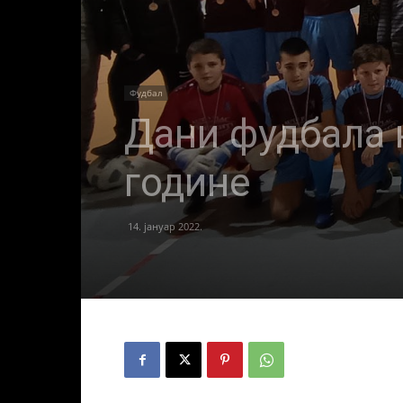
Фудбал
Дани фудбала 
године
14. јануар 2022.