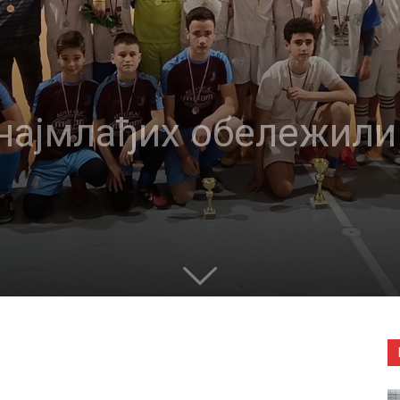
најмлађих обележили