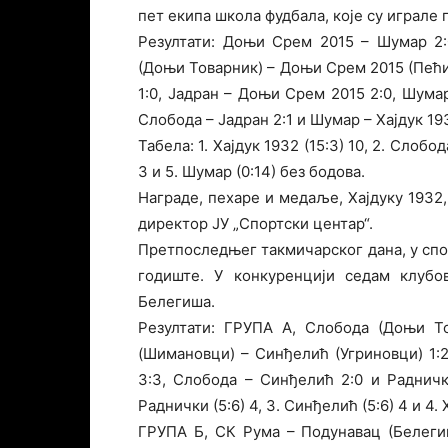
пет екипа школа фудбала, које су играле 
Резултати: Доњи Срем 2015 – Шумар 2:0
(Доњи Товарник) – Доњи Срем 2015 (Пећин
1:0, Јадран – Доњи Срем 2015 2:0, Шумар
Слобода – Јадран 2:1 и Шумар – Хајдук 193
Табела: 1. Хајдук 1932 (15:3) 10, 2. Слобод
3 и 5. Шумар (0:14) без бодова.
Награде, пехаре и медаље, Хајдуку 1932
директор ЈУ „Спортски центар“.
Претпоследњег такмичарског дана, у спор
годиште. У конкуренцији седам клубо
Белегиша.
Резултати: ГРУПА А, Слобода (Доњи То
(Шимановци) – Синђелић (Угриновци) 1:2
3:3, Слобода – Синђелић 2:0 и Раднички 
Раднички (5:6) 4, 3. Синђелић (5:6) 4 и 4. 
ГРУПА Б, СК Рума – Подунавац (Белегиш