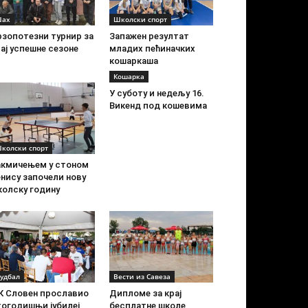
ах
Школски спорт
рзопотезни турнир за
Запажен резултат
ај успешне сезоне
младих пећиначких
кошаркаша
Кошарка
У суботу и недељу 16.
Викенд под кошевима
колски спорт
акмичењем у стоном
нису започели нову
колску годину
удбал
Вести из Савеза
К Словен прославио
Дипломе за крај
тогодишњи јубилеј
бесплатне школе