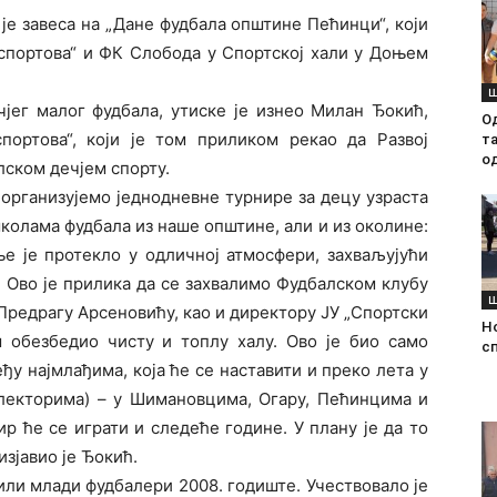
је завеса на „Дане фудбала општине Пећинци“, који
 спортова“ и ФК Слобода у Спортској хали у Доњем
Ш
чјег малог фудбала, утиске је изнео Милан Ђокић,
О
спортова“, који је том приликом рекао да Развој
т
о
лском дечјем спорту.
 организујемо једнодневне турнире за децу узраста
школама фудбала из наше општине, али и из околине:
е је протекло у одличној атмосфери, захваљујући
 Ово је прилика да се захвалимо Фудбалском клубу
Ш
Предрагу Арсеновићу, као и директору ЈУ „Спортски
Н
м обезбедио чисту и топлу халу. Ово је био само
с
у најмлађима, која ће се наставити и преко лета у
флекторима) – у Шимановцима, Огару, Пећинцима и
р ће се играти и следеће године. У плану је да то
изјавио је Ђокић.
били млади фудбалери 2008. годиште. Учествовало је