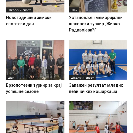
Школски спорт
Шах
Новогодишњи зимски
Установљен меморијални
спортски дан
шаховски турнир „Живко
Радивојевић“
Шах
Школски спорт
Брзопотезни турнир за крај
Запажен резултат младих
успешне сезоне
пећиначких кошаркаша