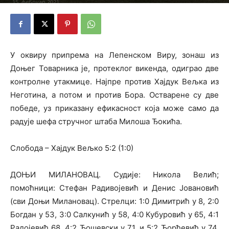
15. фебруар 2021.
У оквиру припрема на Лепенском Виру, зонаш из
Доњег Товарника је, протеклог викенда, одиграо две
контролне утакмице. Најпре против Хајдук Вељка из
Неготина, а потом и против Бора. Остварене су две
победе, уз приказану ефикасност која може само да
радује шефа стручног штаба Милоша Ђокића.
Слобода – Хајдук Вељко 5:2 (1:0)
ДОЊИ МИЛАНОВАЦ. Судије: Никола Велић;
помоћници: Стефан Радивојевић и Денис Јовановић
(сви Доњи Милановац). Стрелци: 1:0 Димитрић у 8, 2:0
Богдан у 53, 3:0 Салкунић у 58, 4:0 Кубуровић у 65, 4:1
Радојевић 68, 4:2 Ђошевски у 71. и 5:2 Ђорђевић у 74.