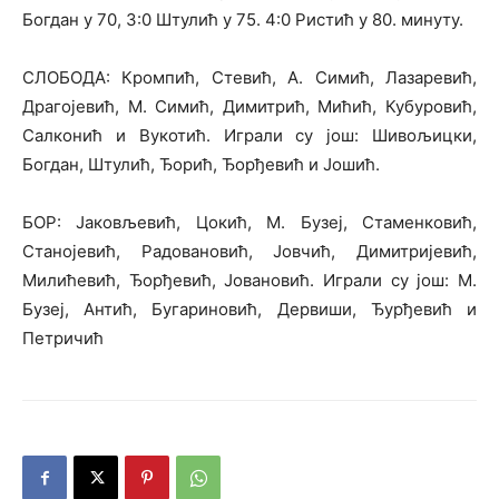
Богдан у 70, 3:0 Штулић у 75. 4:0 Ристић у 80. минуту.
СЛОБОДА: Кромпић, Стевић, А. Симић, Лазаревић,
Драгојевић, М. Симић, Димитрић, Мићић, Кубуровић,
Салконић и Вукотић. Играли су још: Шивољицки,
Богдан, Штулић, Ђорић, Ђорђевић и Јошић.
БОР: Јаковљевић, Цокић, М. Бузеј, Стаменковић,
Станојевић, Радовановић, Јовчић, Димитријевић,
Милићевић, Ђорђевић, Јовановић. Играли су још: М.
Бузеј, Антић, Бугариновић, Дервиши, Ђурђевић и
Петричић