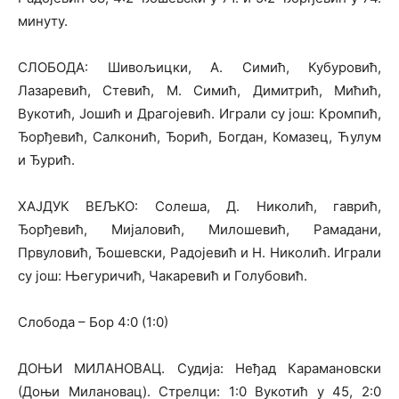
минуту.
СЛОБОДА: Шивољицки, А. Симић, Кубуровић,
Лазаревић, Стевић, М. Симић, Димитрић, Мићић,
Вукотић, Јошић и Драгојевић. Играли су још: Кромпић,
Ђорђевић, Салконић, Ђорић, Богдан, Комазец, Ћулум
и Ђурић.
ХАЈДУК ВЕЉКО: Солеша, Д. Николић, гаврић,
Ђорђевић, Мијаловић, Милошевић, Рамадани,
Првуловић, Ђошевски, Радојевић и Н. Николић. Играли
су још: Његуричић, Чакаревић и Голубовић.
Слобода – Бор 4:0 (1:0)
ДОЊИ МИЛАНОВАЦ. Судија: Неђад Карамановски
(Доњи Милановац). Стрелци: 1:0 Вукотић у 45, 2:0