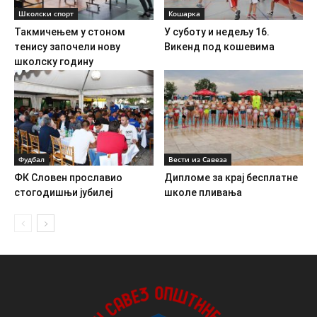
Школски спорт
Кошарка
Такмичењем у стоном
У суботу и недељу 16.
тенису започели нову
Викенд под кошевима
школску годину
Фудбал
Вести из Савеза
ФК Словен прославио
Дипломе за крај бесплатне
стогодишњи јубилеј
школе пливања