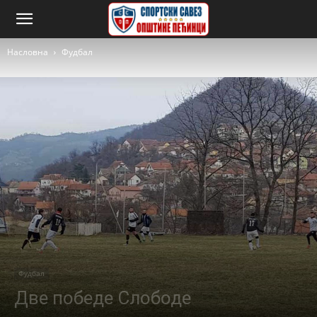
Насловна
Фудбал
Фудбал
Две победе Слободе