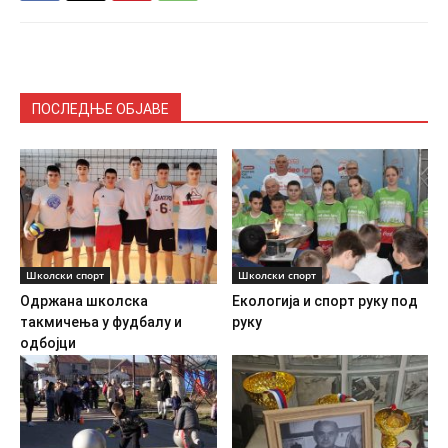
ПОСЛЕДЊЕ ОБЈАВЕ
Школски спорт
Школски спорт
Одржана школска
Екологија и спорт руку под
такмичења у фудбалу и
руку
одбојци