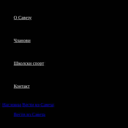
О Савезу
Чланови
Школски спорт
Контакт
Насловна
Вести из Савеза
Дечије игралиште Пеђа Гајић
Вести из Савеза
Дечије игралиште Пеђа Гајић