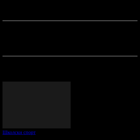
Сва деца која су првог дана дошла на игралиште добила су на
поклон слатке пакете које је припремила Пеђина мајка
Снежана Гајић, која је и открила плочу са именом игралишта.
ПОСЛЕДЊЕ ОБЈАВЕ
Школски спорт