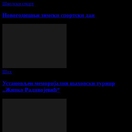
Школски спорт
Новогодишњи зимски спортски дан
Шах
Установљен меморијални шаховски турнир
„Живко Радивојевић“