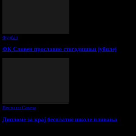
Фудбал
ФК Словен прославио стогодишњи јубилеј
Вести из Савеза
Дипломе за крај бесплатне школе пливања