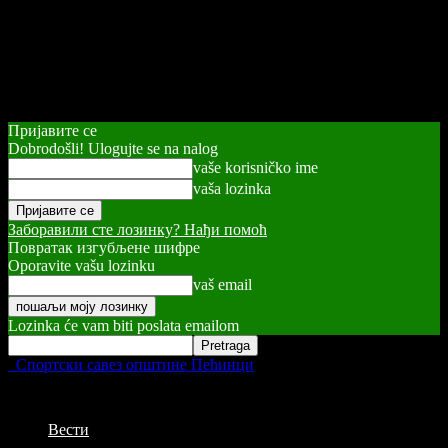
Пријавите се
Dobrodošli! Ulogujte se na nalog
vaše korisničko ime
vaša lozinka
Заборавили сте лозинку? Нађи помоћ
Повратак изгубљене шифре
Oporavite vašu lozinku
vaš email
Lozinka će vam biti poslata emailom
Спортски савез општине Пећинци
Вести