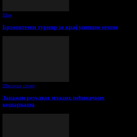
Шах
Брзопотезни турнир за крај успешне сезоне
Школски спорт
Запажен резултат младих пећиначких
кошаркаша