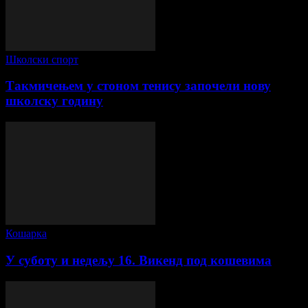
Школски спорт
Такмичењем у стоном тенису започели нову
школску годину
Кошарка
У суботу и недељу 16. Викенд под кошевима