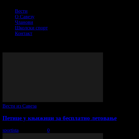
СПОРТСКИ САВЕЗ ОПШТИНЕ ПЕЋИНЦИ
Вести
О Савезу
Чланови
Школски спорт
Контакт
© Сва права задржана - ССОП
ВИШЕ ПРИЧЕ
Вести из Савеза
Петице у књижици за бесплатно летовање
sportista
-
2. јул 2025.
0