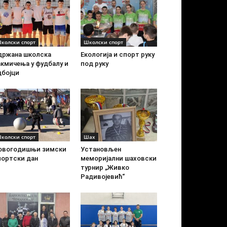
колски спорт
Школски спорт
држана школска
Екологија и спорт руку
акмичења у фудбалу и
под руку
дбојци
колски спорт
Шах
овогодишњи зимски
Установљен
портски дан
меморијални шаховски
турнир „Живко
Радивојевић“