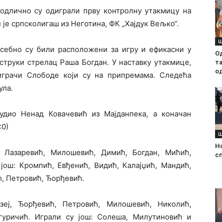
одлично су одиграли прву контролну утакмицу на
је српсколигаш из Неготина, ФК „Хајдук Вељко“.
Ш
ебно су били расположени за игру и ефикасни у
О
струки стрелац Раша Богдан. У наставку утакмице,
т
о
играчи Слободе који су на припремама. Следећа
ула.
удио Ненад Ковачевић из Мајданпека, а коначан
:0)
Ш
Н
 Лазаревић, Милошевић, Димић, Богдан, Мићић,
с
 још: Кромпић, Евђенић, Видић, Калајџић, Мандић,
, Петровић, Ђорђевић.
еј, Ђорђевић, Петровић, Милошевић, Николић,
гуричић. Играли су још: Солеша, Милутиновић и