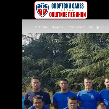
Спортски
Насловна
Фудбал
Добар старт на припремама
савез
општине
Пећинци