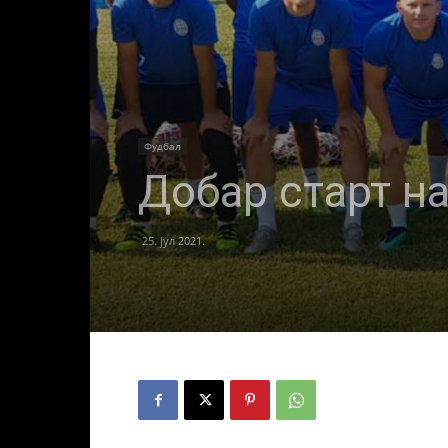
Фудбал
Добар старт н
25. јул 2021.