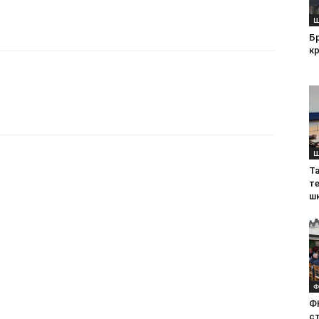
Ш
Б
кр
Ш
Т
те
ш
Ф
Ф
с