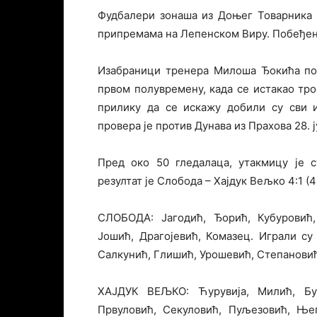
Фудбалери зонаша из Доњег Товарника 
припремама на Лепенском Виру. Побеђен 
Изабраници тренера Милоша Ђокића пос
првом полувремену, када се истакао тро
прилику да се искажу добили су сви 
провера је против Дунава из Прахова 28. ј
Пред око 50 гледалаца, утакмицу је с
резултат је Слобода – Хајдук Вељко 4:1 (4
СЛОБОДА: Јагодић, Ђорић, Кубуровић,
Јошић, Драгојевић, Комазец. Играли су
Салкунић, Глишић, Урошевић, Степановић
ХАЈДУК ВЕЉКО: Ћурувија, Милић, Буз
Првуловић, Секуловић, Пуљезовић, Ње