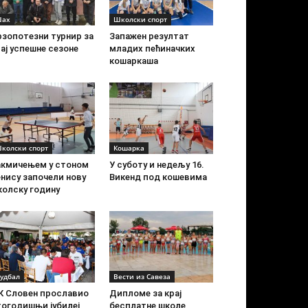
ах
Школски спорт
рзопотезни турнир за
Запажен резултат
ај успешне сезоне
младих пећиначких
кошаркаша
колски спорт
Кошарка
акмичењем у стоном
У суботу и недељу 16.
нису започели нову
Викенд под кошевима
колску годину
удбал
Вести из Савеза
К Словен прославио
Дипломе за крај
тогодишњи јубилеј
бесплатне школе