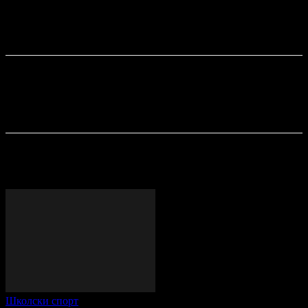
деца су отишла кући са медаљама на грудима, које су им
уручили председник „Развоја спортова“ Синиша Ђокић и
председник шимановачке Месне заједнице Александар
Мандић.
ПОСЛЕДЊЕ ОБЈАВЕ
Школски спорт