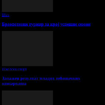
Шах
Брзопотезни турнир за крај успешне сезоне
Школски спорт
Запажен резултат младих пећиначких
кошаркаша