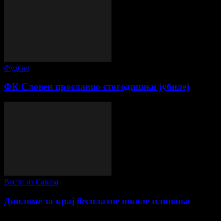
Фудбал
ФК Словен прославио стогодишњи јубилеј
Вести из Савеза
Дипломе за крај бесплатне школе пливања