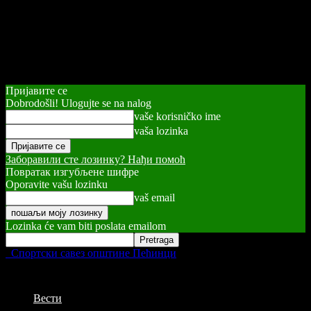
Пријавите се
Dobrodošli! Ulogujte se na nalog
vaše korisničko ime
vaša lozinka
Заборавили сте лозинку? Нађи помоћ
Повратак изгубљене шифре
Oporavite vašu lozinku
vaš email
Lozinka će vam biti poslata emailom
Спортски савез општине Пећинци
Вести