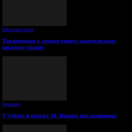
Школски спорт
Такмичењем у стоном тенису започели нову
школску годину
Кошарка
У суботу и недељу 16. Викенд под кошевима