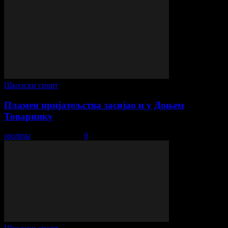
Школски спорт
Пламен пријатељства засијао и у Доњем
Товарнику
sportista
-
8. март 2024.
0