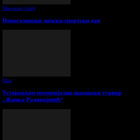
Школски спорт
Новогодишњи зимски спортски дан
Шах
Установљен меморијални шаховски турнир
„Живко Радивојевић“