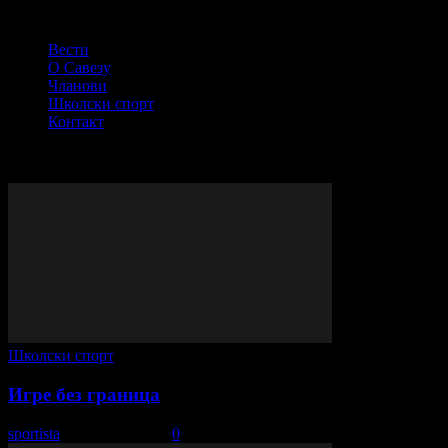
СПОРТСКИ САВЕЗ ОПШТИНЕ ПЕЋИНЦИ
Вести
О Савезу
Чланови
Школски спорт
Контакт
© Сва права задржана - ССОП
ВИШЕ ПРИЧЕ
Школски спорт
Игре без граница
sportista
-
11. март 2017.
0