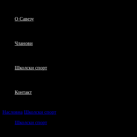
О Савезу
Чланови
Школски спорт
Контакт
Насловна
Школски спорт
Игре без граница Шимановци
Школски спорт
Игре без граница Шимановци