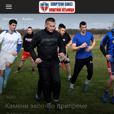
Насловна
Фудбал
Фудбал
Камени започео припреме
22. фебруар 2022.