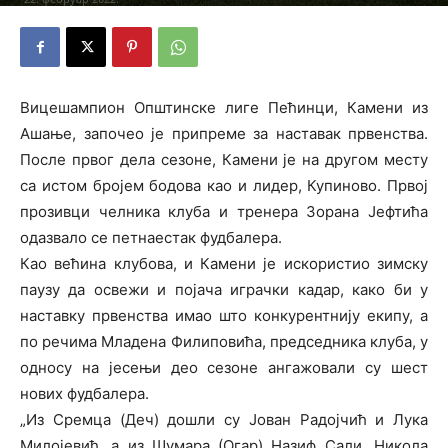
Вицешампион Општинске лиге Пећинци, Камени из
Ашање, започео је припреме за наставак првенства.
После првог дела сезоне, Камени је на другом месту
са истом бројем бодова као и лидер, Купиново. Првој
прозивци челника клуба и тренера Зорана Јефтића
одазвало се петнаестак фудбалера.
Као већина клубова, и Камени је искористио зимску
паузу да освежи и појача играчки кадар, како би у
наставку првенства имао што конкурентнију екипу, а
по речима Младена Филиповића, председника клуба, у
односу на јесењи део сезоне ангажовали су шест
нових фудбалера.
„Из Сремца (Деч) дошли су Јован Радојчић и Лука
Милојевић, а из Шумара (Огар) Назиф Сали. Никола