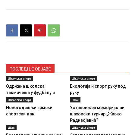
ПОСЛЕДЊЕ ОБЈАВЕ
Школски спорт
Школски спорт
Одржана школска
Екологија и спорт руку под
такмичења у фудбалу и
руку
одбојци
Школски спорт
Шах
Новогодишњи зимски
Установљен меморијални
спортски дан
шаховски турнир „Живко
Радивојевић“
Шах
Школски спорт