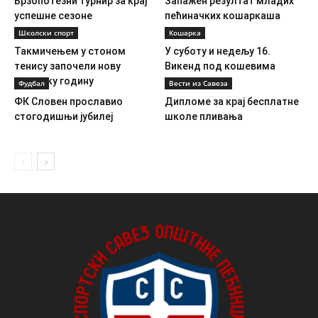
Брзопотезни турнир за крај
Запажен резултат младих
успешне сезоне
пећиначких кошаркаша
Школски спорт
Кошарка
Такмичењем у стоном
У суботу и недељу 16.
тенису започели нову
Викенд под кошевима
школску годину
Фудбал
Вести из Савеза
ФК Словен прославио
Дипломе за крај бесплатне
стогодишњи јубилеј
школе пливања