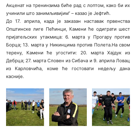
Акценат на тренинзима биће рад с лоптом, како би их
учинили што занимљивијим“ – казао је Јефтић.
До 17. априла, када је заказан наставак првенства
Општинске лиге Пећинци, Камени ће одиграти шест
пријатељских утакмица: 6. марта у Прогару против
Борца; 13. марта у Никинцима против Полета.На свом
терену, Камени ће угостити: 20. марта Хајдук из
Дебрца; 27. марта Словен из Сибача и 9. априла Ловац
из Карловчића, коме ће гостовати недељу дана
касније.