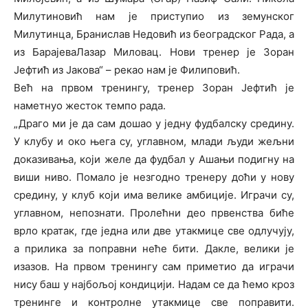
Милутиновић нам је приступио из земунског
Милутинца, Бранислав Недовић из београдског Рада, а
из БарајеваЛазар Миловац. Нови тренер је Зоран
Јефтић из Јакова“ – рекао нам је Филиповић.
Већ на првом тренингу, тренер Зоран Јефтић је
наметнуо жесток темпо рада.
„Драго ми је да сам дошао у једну фудбалску средину.
У клубу и око њега су, углавном, млади људи жељни
доказивања, који желе да фудбал у Ашањи подигну на
виши ниво. Помало је незгодно тренеру доћи у нову
средину, у клуб који има велике амбиције. Играчи су,
углавном, непознати. Пролећни део првенства биће
врло кратак, где једна или две утакмице све одлучују,
а прилика за поправни неће бити. Дакле, велики је
изазов. На првом тренингу сам приметио да играчи
нису баш у најбољој кондицији. Надам се да ћемо кроз
тренинге и контролне утакмице све поправити.