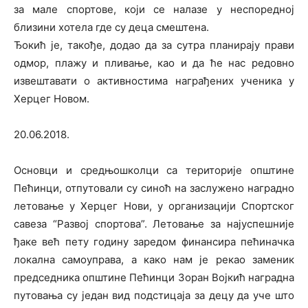
за мале спортове, који се налазе у неспоредној
близини хотела где су деца смештена.
Ђокић је, такође, додао да за сутра планирају прави
одмор, плажу и пливање, као и да ће нас редовно
извештавати о активностима награђених ученика у
Херцег Новом.
20.06.2018.
Основци и средњошколци са територије општине
Пећинци, отпутовали су синоћ на заслужено наградно
летовање у Херцег Нови, у организацији Спортског
савеза “Развој спортова”. Летовање за најуспешније
ђаке већ пету годину заредом финансира пећиначка
локална самоуправа, а како нам је рекао заменик
председника општине Пећинци Зоран Војкић наградна
путовања су један вид подстицаја за децу да уче што