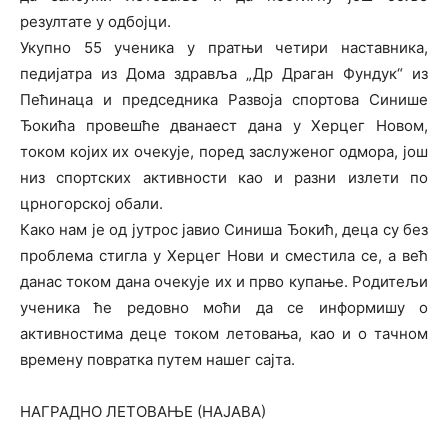
резултате у одбојци.
Укупно 55 ученика у пратњи четири наставника,
педијатра из Дома здравља „Др Драган Фундук“ из
Пећинаца и председника Развоја спортова Синише
Ђокића провешће дванаест дана у Херцег Новом,
током којих их очекује, поред заслуженог одмора, још
низ спортских активности као и разни излети по
црногорској обали.
Како нам је од јутрос јавио Синиша Ђокић, деца су без
проблема стигла у Херцег Нови и сместила се, а већ
данас током дана очекује их и прво купање. Родитељи
ученика ће редовно моћи да се информишу о
активностима деце током летовања, као и о тачном
времену повратка путем нашег сајта.
НАГРАДНО ЛЕТОВАЊЕ (НАЈАВА)