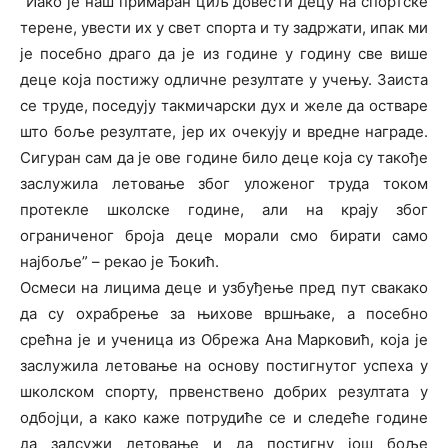
“Иако је наш примаран циљ довести децу на спортске
терене, увести их у свет спорта и ту задржати, ипак ми
је посебно драго да је из године у годину све више
деце која постижу одличне резултате у учењу. Заиста
се труде, поседују такмичарски дух и желе да остваре
што боље резултате, јер их очекују и вредне награде.
Сигуран сам да је ове године било деце која су такође
заслужила летовање због уложеног труда током
протекле школске године, али на крају због
ограниченог броја деце морали смо бирати само
најбоље” – рекао је Ђокић.
Осмеси на лицима деце и узбуђење пред пут свакако
да су охрабрење за њихове вршњаке, а посебно
срећна је и ученица из Обрежа Ана Марковић, која је
заслужила летовање на основу постигнутог успеха у
школском спорту, првенствено добрих резултата у
одбојци, а како каже потрудиће се и следеће године
да залсужи летовање и да постигну још боље