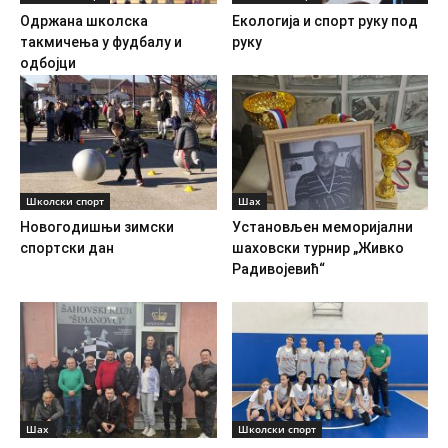
Одржана школска
Екологија и спорт руку под
такмичења у фудбалу и
руку
одбојци
Школски спорт
Шах
Новогодишњи зимски
Установљен меморијални
спортски дан
шаховски турнир „Живко
Радивојевић“
Шах
Школски спорт