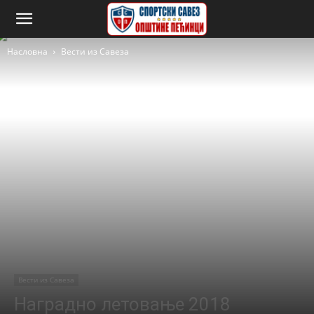
Насловна
Вести из Савеза
Вести из Савеза
Наградно летовање 2018