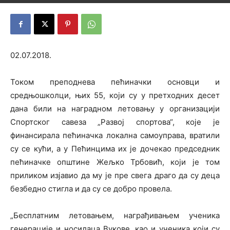
20. јун 2018.
02.07.2018.
Током преподнева пећиначки основци и
средњошколци, њих 55, који су у претходних десет
дана били на наградном летовању у организацији
Спортског савеза „Развој спортова“, које је
финансирала пећиначка локална самоуправа, вратили
су се кући, а у Пећинцима их је дочекао председник
пећиначке општине Жељко Трбовић, који је том
приликом изјавио да му је пре свега драго да су деца
безбедно стигла и да су се добро провела.
„Бесплатним летовањем, награђивањем ученика
генерације и носилаца Вукове, као и ученика који су