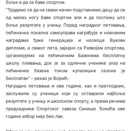
боље и да се баве спортом.
“Трудимо се да на сваки начин подстакнемо децу да се
од малих ногу баве спортом али и да постижу што
боље резултате у учењу. Поред наградног летовања,
пећиначка локална самоуправа награђује и новчаним
наградама ђаке генерације и носиоце Вукове
дипломе, а сваког лета, заједно са Развојем спортова,
организујемо на пећиначким Базенима бесплатну
школу пливања, док је за одличне ученике улаз на
пећиначке базене током купалишне сезоне је
бесплатан” – рекао је Војкић.
Наградно летовање и ове године, као и претходних,
заслужили су ученици који су остварили најбоље
резултате у учењу и школском спорту, а према речима
председника Спортског савеза Синише Ђокића ове
године избор није био лак.