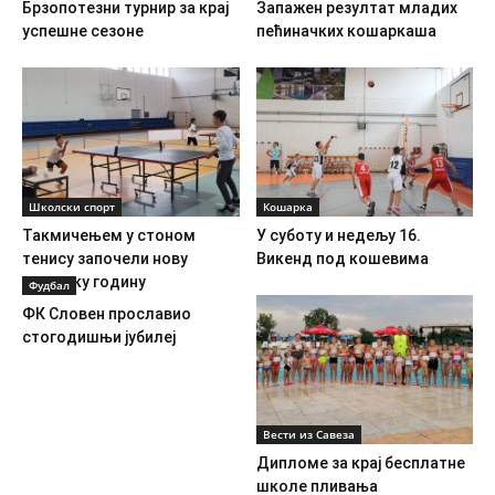
Брзопотезни турнир за крај
Запажен резултат младих
успешне сезоне
пећиначких кошаркаша
Школски спорт
Кошарка
Такмичењем у стоном
У суботу и недељу 16.
тенису започели нову
Викенд под кошевима
школску годину
Фудбал
ФК Словен прославио
стогодишњи јубилеј
Вести из Савеза
Дипломе за крај бесплатне
школе пливања