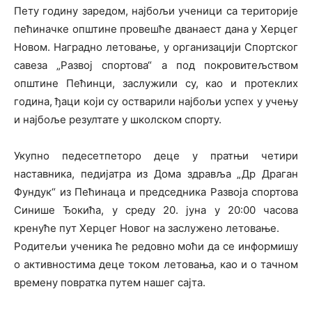
Пету годину заредом, најбољи ученици са територије
пећиначке општине провешће дванаест дана у Херцег
Новом. Наградно летовање, у организацији Спортског
савеза „Развој спортова“ а под покровитељством
општине Пећинци, заслужили су, као и протеклих
година, ђаци који су остварили најбољи успех у учењу
и најбоље резултате у школском спорту.
Укупно педесетпеторо деце у пратњи четири
наставника, педијатра из Дома здравља „Др Драган
Фундук“ из Пећинаца и председника Развоја спортова
Синише Ђокића, у среду 20. јуна у 20:00 часова
кренуће пут Херцег Новог на заслужено летовање.
Родитељи ученика ће редовно моћи да се информишу
о активностима деце током летовања, као и о тачном
времену повратка путем нашег сајта.