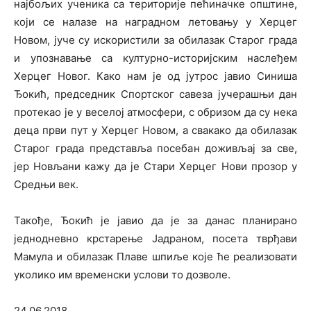
најбољих ученика са територије пећиначке општине,
који се налазе на наградном летовању у Херцег
Новом, јуче су искористили за обилазак Старог града
и упознавање са културно-историјским наслеђем
Херцег Новог. Како нам је од јутрос јавио Синиша
Ђокић, председник Спортског савеза јучерашњи дан
протекао је у веселој атмосфери, с обризом да су нека
деца први пут у Херцег Новом, а свакако да обилазак
Старог града представља посебан доживљај за све,
јер Новљани кажу да је Стари Херцег Нови прозор у
Средњи век.
Такође, Ђокић је јавио да је за данас планирано
једнодневно крстарење Јадраном, посета тврђави
Мамула и обилазак Плаве шпиље које ће реализовати
уколико им временски услови то дозволе.
24.06.2018.