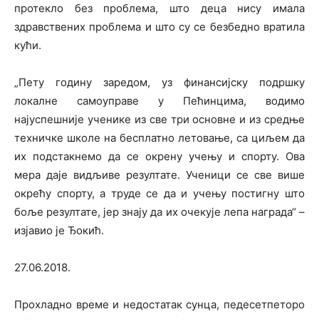
протекло без проблема, што деца нису имала
здравствених проблема и што су се безбедно вратила
кући.
„Пету годину заредом, уз финансијску подршку
локалне самоуправе у Пећинцима, водимо
најуспешније ученике из све три основне и из средње
техничке школе на бесплатно летовање, са циљем да
их подстакнемо да се окрену учењу и спорту. Ова
мера даје видљиве резултате. Ученици се све више
окрећу спорту, а труде се да и учењу постигну што
боље резултате, јер знају да их очекује лепа награда“ –
изјавио је Ђокић.
27.06.2018.
Прохладно време и недостатак сунца, педесетпеторо