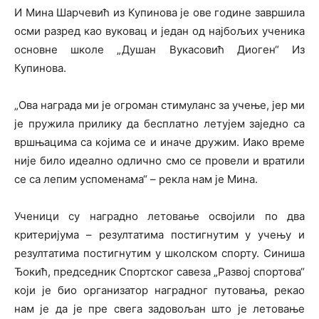
И Мина Шарчевић из Купинова је ове године завршила
осми разред као вуковац и један од најбољих ученика
основне школе „Душан Вукасовић Диоген“ Из
Купинова.
„Ова награда ми је огроман стимуланс за учење, јер ми
је пружила прилику да бесплатно летујем заједно са
вршњацима са којима се и иначе дружим. Иако време
није било идеално одлично смо се провели и вратили
се са лепим успоменама“ – рекла нам је Мина.
Ученици су наградно летовање освојили по два
критеријума – резултатима постигнутим у учењу и
резултатима постигнутим у школском спорту. Синиша
Ђокић, председник Спортског савеза „Развој спортова“
који је био организатор наградног путовања, рекао
нам је да је пре свега задовољан што је летовање