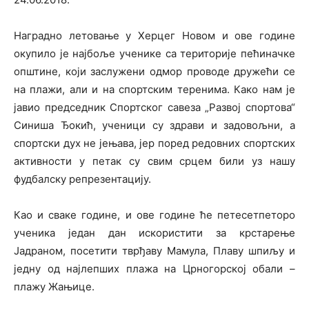
Наградно летовање у Херцег Новом и ове године
окупило је најбоље ученике са територије пећиначке
општине, који заслужени одмор проводе дружећи се
на плажи, али и на спортским теренима. Како нам је
јавио председник Спортског савеза „Развој спортова“
Синиша Ђокић, ученици су здрави и задовољни, а
спортски дух не јењава, јер поред редовних спортских
активности у петак су свим срцем били уз нашу
фудбалску репрезентацију.
Као и сваке године, и ове године ће петесетпеторо
ученика један дан искористити за крстарење
Јадраном, посетити тврђаву Мамула, Плаву шпиљу и
једну од најлепших плажа на Црногорској обали –
плажу Жањице.