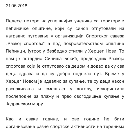
21.06.2018.
Педесетпеторо најуспешнијих ученика са територије
пећиначке општине, који су синоћ отпутовали на
наградно путовање у организацији Спортског савеза
„Развој спортова“ а под покровитељством општине
Пећинци, јутрос у безбедно стигли у Херцег Нови. То
нам је потврдио Синиша Ђокић, председник Развоја
спортова који је отпутовао са децом и додао да су сва
деца здрава и да су добро поднела пут. Време у
Херцег Новом је идеално за купање, те су деца након
распакивања и смештаја у хотелу, искористила
послеподне за плажу и прво овогодишње купање у
Јадранском мору.
Као и сваке године, и ове године ће бити
организоване разне спортске активности на теренима