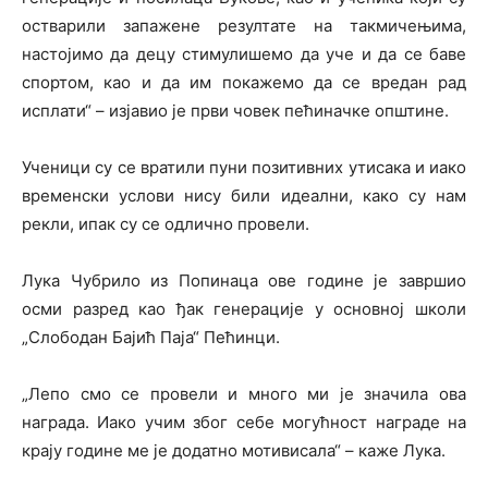
остварили запажене резултате на такмичењима,
настојимо да децу стимулишемо да уче и да се баве
спортом, као и да им покажемо да се вредан рад
исплати“ – изјавио је први човек пећиначке општине.
Ученици су се вратили пуни позитивних утисака и иако
временски услови нису били идеални, како су нам
рекли, ипак су се одлично провели.
Лука Чубрило из Попинаца ове године је завршио
осми разред као ђак генерације у основној школи
„Слободан Бајић Паја“ Пећинци.
„Лепо смо се провели и много ми је значила ова
награда. Иако учим због себе могућност награде на
крају године ме је додатно мотивисала“ – каже Лука.