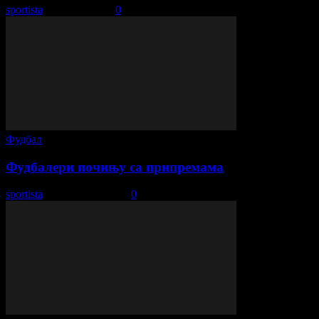
sportista
-
24. јун 2021.
0
Фудбал
Фудбалери почињу са припремама
sportista
-
13. јануар 2021.
0