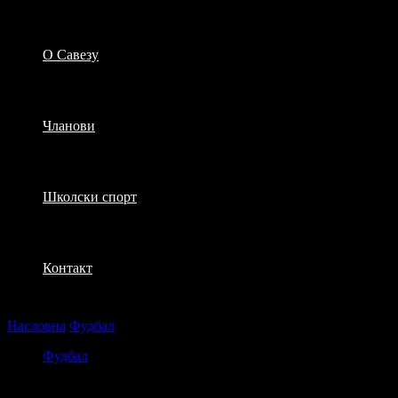
О Савезу
Чланови
Школски спорт
Контакт
Насловна
Фудбал
Нови бодови за Камени
Фудбал
Нови бодови за Камени