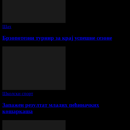
Шах
Брзопотезни турнир за крај успешне сезоне
Школски спорт
Запажен резултат младих пећиначких
кошаркаша