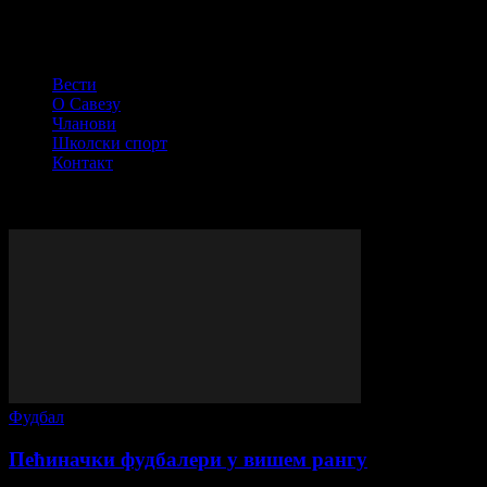
СПОРТСКИ САВЕЗ ОПШТИНЕ ПЕЋИНЦИ
Вести
О Савезу
Чланови
Школски спорт
Контакт
© Сва права задржана - ССОП
ВИШЕ ПРИЧЕ
Фудбал
Пећиначки фудбалери у вишем рангу