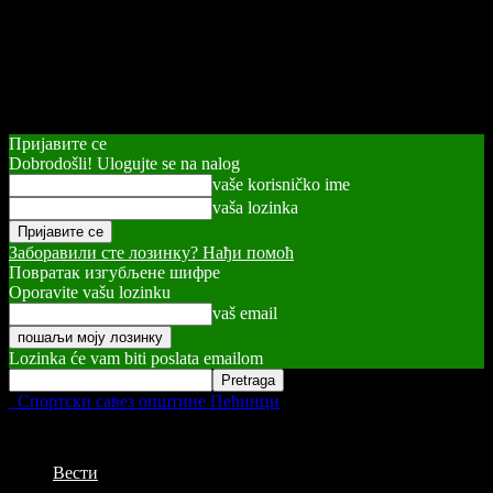
Пријавите се
Dobrodošli! Ulogujte se na nalog
vaše korisničko ime
vaša lozinka
Заборавили сте лозинку? Нађи помоћ
Повратак изгубљене шифре
Oporavite vašu lozinku
vaš email
Lozinka će vam biti poslata emailom
Спортски савез општине Пећинци
Вести