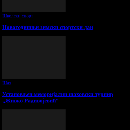
Школски спорт
Новогодишњи зимски спортски дан
Шах
Установљен меморијални шаховски турнир
„Живко Радивојевић“