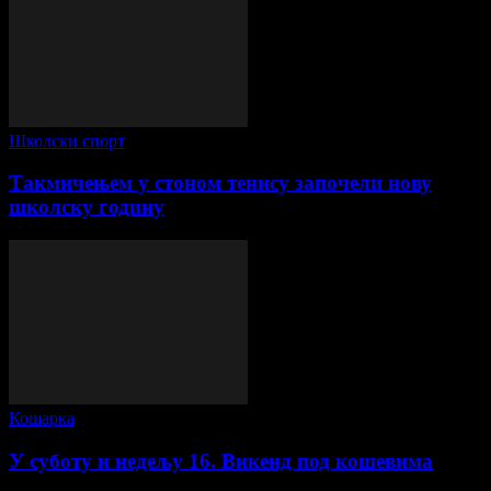
Школски спорт
Такмичењем у стоном тенису започели нову
школску годину
Кошарка
У суботу и недељу 16. Викенд под кошевима