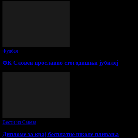
Фудбал
ФК Словен прославио стогодишњи јубилеј
Вести из Савеза
Дипломе за крај бесплатне школе пливања