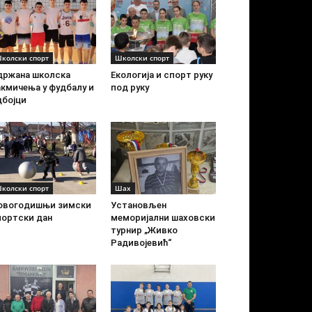
колски спорт
Школски спорт
држана школска
Екологија и спорт руку
акмичења у фудбалу и
под руку
дбојци
колски спорт
Шах
овогодишњи зимски
Установљен
портски дан
меморијални шаховски
турнир „Живко
Радивојевић“