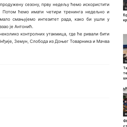
продужену сезону, прву недељу ћемо искористити
Ш
. Потом ћемо имати четири тренинга недељно и
Б
мало смањујемо интезитет рада, како би ушли у
кр
азао је Антонић.
неколико контролних утакмица, где ће ривали бити
нђије, Земун, Слобода из Доњег Товарника и Мачва
Ш
Т
те
ш
Ф
Ф
с