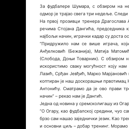
За фудбалере Шумара, с обзиром на н
одмор је трајао свега три недеље. Следи 
На првој прозивци тренера Драгослава 
речима Стојана Дангића, председника к
најбољи начин, играчки кадар су доста о
“Придружило нам се више играча, који
Анђелковић (Бежанија), Матија Матом
(Слобода, Доњи Товарник). С обзиром на
искористимо сваку могућност коју нам
Лазић, Срђан Јевђић, Марко Марјановић 
коптиран је наш доскорашњи првотимац 
Антонићу. Сматрамо да је ово прави т
начин” – рекао нам је Дангић.
Једна од новина у сремсколигашу из Огар
“О Огару, као фудбалској средини, чуо с
брзо сам нашао заједнички језик. Као тр
и основни циљ – добар тренинг. Морамо