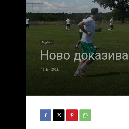
Фудбал
Ново доказива
12. јул 2022.