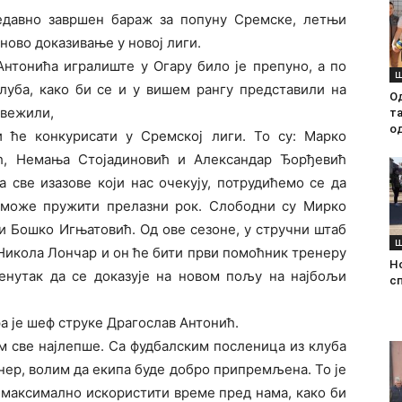
едавно завршен бараж за попуну Сремске, летњи
ново доказивање у новој лиги.
Антонића игралиште у Огару било је препуно, а по
Ш
луба, како би се и у вишем рангу представили на
О
свежили,
т
о
 ће конкурисати у Сремској лиги. То су: Марко
ић, Немања Стојадиновић и Александар Ђорђевић
 све изазове који нас очекују, потрудићемо се да
 може пружити прелазни рок. Слободни су Мирко
и Бошко Игњатовић. Од ове сезоне, у стручни штаб
Ш
Никола Лончар и он ће бити први помоћник тренеру
Н
ренутак да се доказује на новом пољу на најбољи
с
а је шеф струке Драгослав Антонић.
ам све најлепше. Са фудбалским посленица из клуба
енер, волим да екипа буде добро припремљена. То је
 максимално искористити време пред нама, како би