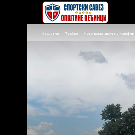
Спортски
Насловна
Фудбал
Ново доказивање у новој ли
савез
општине
Пећинци