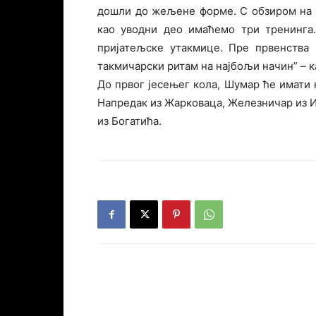
дошли до жељене форме. С обзиром на 
као уводни део имаћемо три тренинга
пријатељске утакмице. Пре првенства 
такмичарски ритам на најбољи начин” – к
До првог јесењег кола, Шумар ће имати 
Напредак из Жарковаца, Железничар из И
из Богатића.