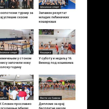
ах
Школски спорт
рзопотезни турнир за
Запажен резултат
ај успешне сезоне
младих пећиначких
кошаркаша
колски спорт
Кошарка
акмичењем у стоном
У суботу и недељу 16.
нису започели нову
Викенд под кошевима
колску годину
удбал
Вести из Савеза
К Словен прославио
Дипломе за крај
тогодишњи јубилеј
бесплатне школе