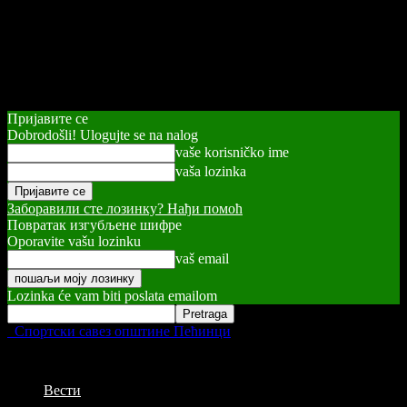
Пријавите се
Dobrodošli! Ulogujte se na nalog
vaše korisničko ime
vaša lozinka
Заборавили сте лозинку? Нађи помоћ
Повратак изгубљене шифре
Oporavite vašu lozinku
vaš email
Lozinka će vam biti poslata emailom
Спортски савез општине Пећинци
Вести