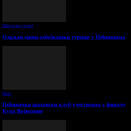
Школски спорт
Одржан мини одбојкашки турнир у Пећинцима
Шах
Пећиначки шаховски клуб учествовао у финалу
Купа Војводине