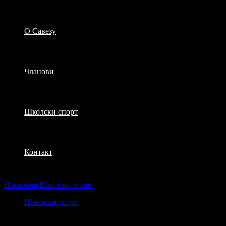
О Савезу
Чланови
Школски спорт
Контакт
Насловна
Школски спорт
Окружно такмичење у атлетици
Школски спорт
Окружно такмичење у атлетици