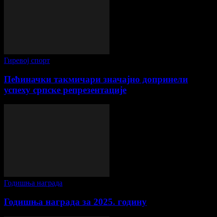
Гиревој спорт
Пећиначки такмичари значајно допринели
успеху српске репрезентације
Годишња награда
Годишња награда за 2025. годину