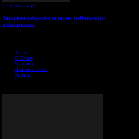
Школски спорт
Запажен резултат младих пећиначких
кошаркаша
СПОРТСКИ САВЕЗ ОПШТИНЕ ПЕЋИНЦИ
Вести
О Савезу
Чланови
Школски спорт
Контакт
© Сва права задржана - ССОП
ВИШЕ ПРИЧЕ