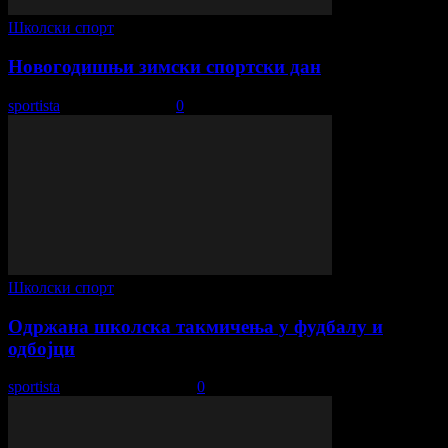
Школски спорт
Новогодишњи зимски спортски дан
sportista
-
9. јануар 2026.
0
Школски спорт
Одржана школска такмичења у фудбалу и
одбојци
sportista
-
24. фебруар 2026.
0