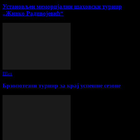
Установљен меморијални шаховски турнир
„Живко Радивојевић“
Шах
Брзопотезни турнир за крај успешне сезоне