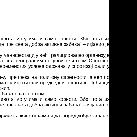
ивота могу имати само користи. Због тога их
пре свега добра активна забава” – изјавио је
у манифестацију већ традиционално организује
, а под генералним покровитељством Општине
временских услова одржана у спортској хали у
њу препрека на полигону спретности, а већ по
љама су их окитили председник општине Пећинци
окић.
ка бављења спортом.
ивота могу имати само користи. Због тога их
пре свега добра активна забава” – изјавио је
 друже са животињама и да, поред добре забаве,