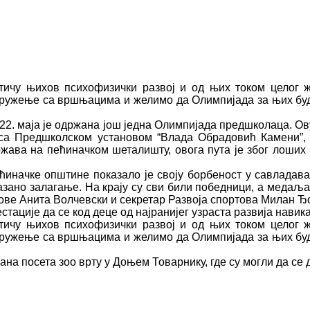
тичу њихов психофизички развој и од њих током целог ж
ружење са вршњацима и желимо да Олимпијада за њих буде 
2. маја је одржана још једна Олимпијада предшколаца. Ов
и са Предшколском установом “Влада Обрадовић Камени”
ржава на пећиначком шеталишту, овога пута је због лоших 
иначке општине показало је своју борбеност у савладава
казано залагање. На крају су сви били победници, а меда
ве Анита Волчевски и секретар Развоја спортова Милан Ђ
стације да се код деце од најранијег узраста развија нави
тичу њихов психофизички развој и од њих током целог ж
ружење са вршњацима и желимо да Олимпијада за њих буде 
ана посета зоо врту у Доњем Товарнику, где су могли да се