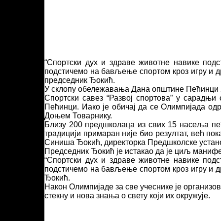
“Спортски дух и здраве животне навике подс
подстичемо на бављење спортом кроз игру и д
председник Ђокић.
У склопу обележавања Дана општине Пећинци 2
Спортски савез “Развој спортова” у сарадњ
Пећинци. Иако је обичај да се Олимпијада од
Доњем Товарнику.
Близу 200 предшколаца из свих 15 насеља пећ
традицији примаран није био резултат, већ по
Синиша Ђокић, директорка Предшколске устано
Председник Ђокић је истакао да је циљ манифе
“Спортски дух и здраве животне навике подс
подстичемо на бављење спортом кроз игру и д
Ђокић.
Након Олимпијаде за све учеснике је организов
стекну и нова знања о свету који их окружује.