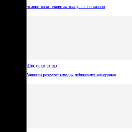
Брзопотезни турнир за крај успешне сезоне
Школски спорт
Запажен резултат младих пећиначких кошаркаша