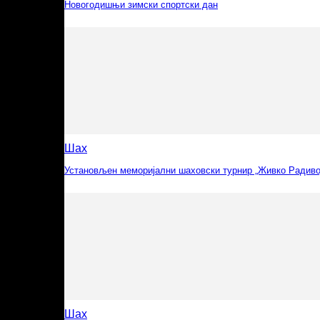
Новогодишњи зимски спортски дан
Шах
Установљен меморијални шаховски турнир „Живко Радиво
Шах