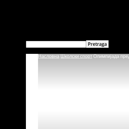
Насловна
Школски спорт
Олимпијада пре
Спортски
савез
општине