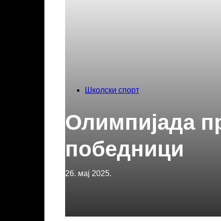
Пећинци
Школски спорт
Олимпијада п
победници
26. мај 2025.