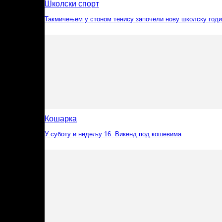
Школски спорт
Такмичењем у стоном тенису започели нову школску год
Кошарка
У суботу и недељу 16. Викенд под кошевима