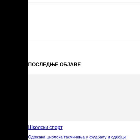
ПОСЛЕДЊЕ ОБЈАВЕ
Школски спорт
Одржана школска такмичења у фудбалу и одбојци