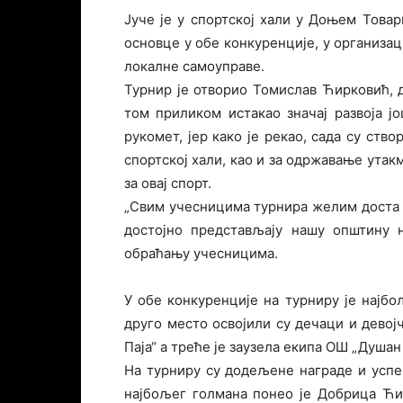
Јуче је у спортској хали у Доњем Това
основце у обе конкуренције, у организац
локалне самоуправе.
Турнир је отворио Томислав Ћирковић, д
том приликом истакао значај развоја ј
рукомет, јер како је рекао, сада су ст
спортској хали, као и за одржавање утак
за овај спорт.
„Свим учесницима турнира желим доста
достојно представљају нашу општину 
обраћању учесницима.
У обе конкуренције на турниру је најб
друго место освојили су дечаци и дево
Паја“ а треће је заузела екипа ОШ „Душан
На турниру су додељене награде и успе
најбољег голмана понео је Добрица Ћир