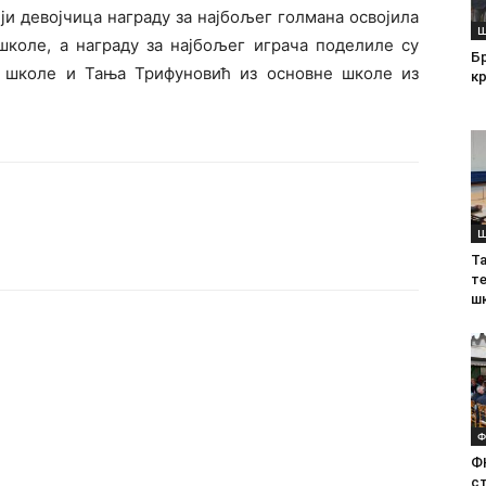
ји девојчица награду за најбољег голмана освојила
Ш
школе, а награду за најбољег играча поделиле су
Б
 школе и Тања Трифуновић из основне школе из
кр
Ш
Т
те
ш
Ф
Ф
с