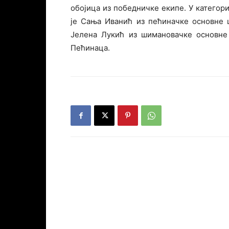
обојица из победничке екипе. У категори
је Сања Иванић из пећиначке основне 
Јелена Лукић из шимановачке основне
Пећинаца.