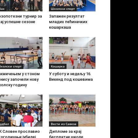
ах
Школски спорт
рзопотезни турнир за
Запажен резултат
ај успешне сезоне
младих пећиначких
кошаркаша
колски спорт
Кошарка
акмичењем у стоном
У суботу и недељу 16.
нису започели нову
Викенд под кошевима
колску годину
удбал
Вести из Савеза
К Словен прославио
Дипломе за крај
тогодишњи јубилеј
бесплатне школе