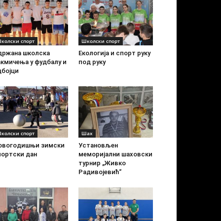
колски спорт
Школски спорт
држана школска
Екологија и спорт руку
акмичења у фудбалу и
под руку
дбојци
колски спорт
Шах
овогодишњи зимски
Установљен
портски дан
меморијални шаховски
турнир „Живко
Радивојевић“