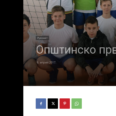
Рукомет
Општинско прв
6. април 2017.