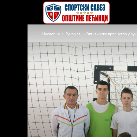
Спортски
Насловна
Рукомет
Општинско првенство у рук
савез
општине
Пећинци