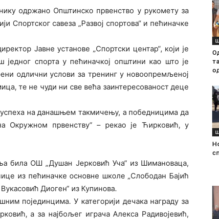
рнику одржано Општинско првенство у рукомету за
ији Спортског савеза „Развој спортова“ и пећиначке
Ш
иректор Јавне установе „Спортски центар“, који је
О
ош једног спорта у пећиначкој општини као што је
т
о
ворени одлични услови за тренинг у новоопремљеној
мица, те не чуди ни све већа заинтересованост деце
 успеха на данашњем такмичењу, а победницима да
на Окружном првенству“ – рекао је Ћирковић, у
Ш
Н
с
оља била ОШ „Душан Јерковић Уча“ из Шимановаца,
јчице из пећиначке основне школе „Слободан Бајић
 Вукасовић Диоген“ из Купинова.
шним појединцима. У категорији дечака награду за
ковић, а за најбољег играча Алекса Радивојевић,