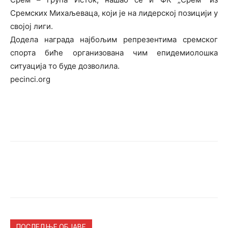
Сремских Михаљеваца, који је на лидерској позицији у
својој лиги.
Додела награда најбољим репрезентима сремског
спорта биће организована чим епидемиолошка
ситуација то буде дозволила.
pecinci.org
ПОСЛЕДЊЕ ОБЈАВЕ