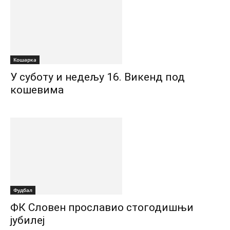
Кошарка
У суботу и недељу 16. Викенд под
кошевима
Фудбал
ФК Словен прославио стогодишњи
јубилеј