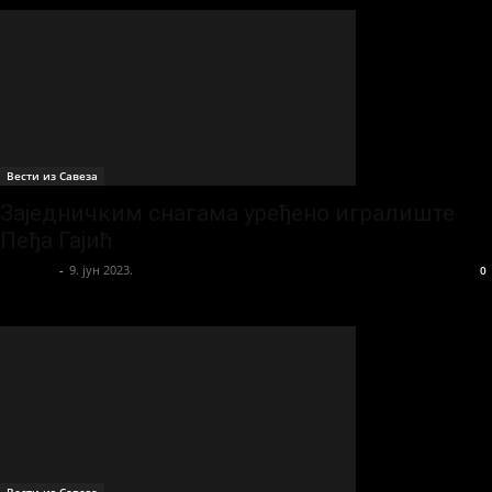
Вести из Савеза
Заједничким снагама уређено игралиште
Пеђа Гајић
sportista
-
9. јун 2023.
0