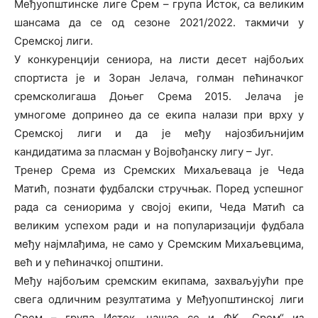
Међуопштинске лиге Срем – група Исток, са великим
шансама да се од сезоне 2021/2022. такмичи у
Сремској лиги.
У конкуренцији сениора, на листи десет најбољих
спортиста је и Зоран Јелача, голман пећиначког
сремсколигаша Доњег Срема 2015. Јелача је
умногоме допринео да се екипа налази при врху у
Сремској лиги и да је међу најозбиљнијим
кандидатима за пласман у Војвођанску лигу – Југ.
Тренер Срема из Сремских Михаљеваца је Чеда
Матић, познати фудбалски стручњак. Поред успешног
рада са сениорима у својој екипи, Чеда Матић са
великим успехом ради и на популаризацији фудбала
међу најмлађима, не само у Сремским Михаљевцима,
већ и у пећиначкој општини.
Међу најбољим сремским екипама, захваљујући пре
свега одличним резултатима у Међуопштинској лиги
Срем – група Исток, нашао се и ФК „Срем“ из