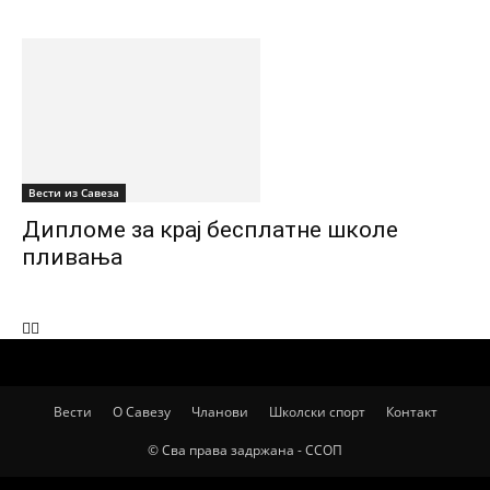
Вести из Савеза
Дипломе за крај бесплатне школе
пливања
СПОРТСКИ САВЕЗ ОПШТИНЕ ПЕЋИНЦИ
Вести
О Савезу
Чланови
Школски спорт
Контакт
© Сва права задржана - ССОП
ВИШЕ ПРИЧЕ