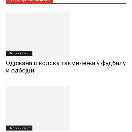
Школски спорт
Одржана школска такмичења у фудбалу
и одбојци
Школски спорт