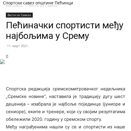
Спортски савез општине Пећинци
Насловна
Вести из Савеза
Вести из Савеза
Пећиначки спортисти међу
најбољима у Срему
11. март 2021.
Спортска редакција сремскомитровачког недељника
„Сремске новине“, наставила је традицију дугу шест
деценија – изабрала је најбоље појединце (јуниоре и
сениоре), екипе и тренере, који су својим резултатима
обележили 2020. годину у сремском спорту.
Међу награђенима нашли су се и спортисти из наше