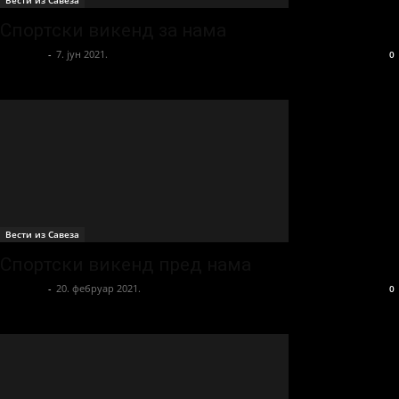
Вести из Савеза
Спортски викенд за нама
sportista
-
7. јун 2021.
0
Вести из Савеза
Спортски викенд пред нама
sportista
-
20. фебруар 2021.
0