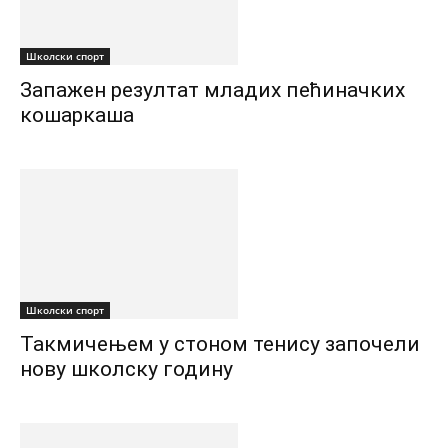
Школски спорт
Запажен резултат младих пећиначких
кошаркаша
Школски спорт
Такмичењем у стоном тенису започели
нову школску годину