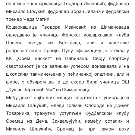
општине – кошаркашица Теодора Ивановић, фудбалер
Михаило Шљукић, фудбалер Зоран Јелача и фудбалски
тренер Чеда Матић.
Кошаркашица Теодора Ивановић из Шимановаца
однедавно је чланица Женског кошаркашког клуба
Црвена звезда из Београда, али и кадетске
репрезентације Србије. Пуну аформацију је стекла у
КК „Срем Баскет“ из Пећинаца. Своју спортску
свестраност је са великим успехом доказивала и на
школским такмичењема у пећиначкој општини, али и
шире, с обзиром да је до скоро била ученица ОШ
„Душан Јерковић Уча“ из Шимановаца.
Међу десет најбољих младих спортиста – јуниора је и
Михаило Шљукић, млади голман Слободе из Доњег
Товарника, тренутно уступљен Фудбалском клубу
Сремац из Деча. Захваљујући, између осталих и
Михаилу Шљукићу, Сремац је при самом врху