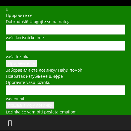
Пријавите се
Dobrodošli! Ulogujte se na nalog
vaše korisničko ime
vaša lozinka
Заборавили сте лозинку? Нађи помоћ
Повратак изгубљене шифре
Oporavite vašu lozinku
vaš email
Lozinka će vam biti poslata emailom