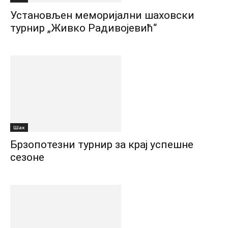
Установљен меморијални шаховски
турнир „Живко Радивојевић“
Шах
Брзопотезни турнир за крај успешне
сезоне