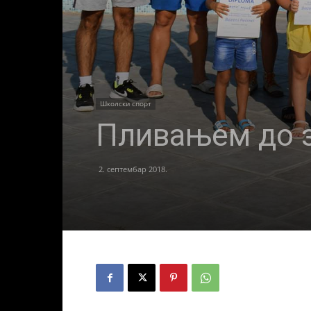
Школски спорт
Пливањем до з
2. септембар 2018.