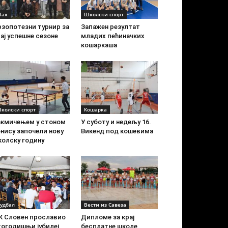
ах
Школски спорт
рзопотезни турнир за
Запажен резултат
ај успешне сезоне
младих пећиначких
кошаркаша
колски спорт
Кошарка
акмичењем у стоном
У суботу и недељу 16.
нису започели нову
Викенд под кошевима
колску годину
удбал
Вести из Савеза
К Словен прославио
Дипломе за крај
тогодишњи јубилеј
бесплатне школе