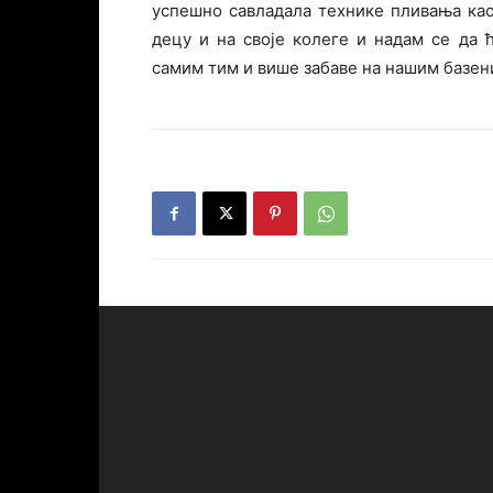
успешно савладала технике пливања као
децу и на своје колеге и надам се да
самим тим и више забаве на нашим базеним