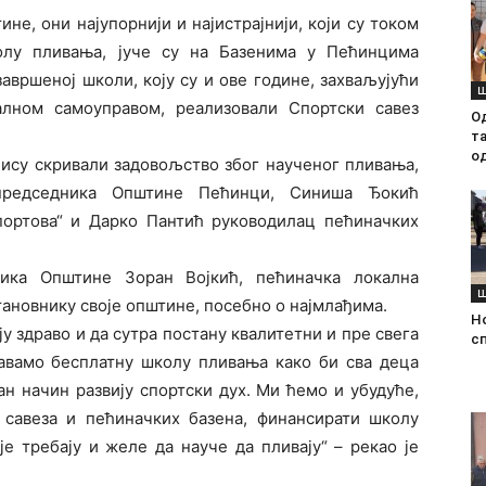
е, они најупорнији и најистрајнији, који су током
олу пливања, јуче су на Базенима у Пећинцима
авршеној школи, коју су и ове године, захваљујући
Ш
лном самоуправом, реализовали Спортски савез
О
т
о
ису скривали задовољство због наученог пливања,
председника Општине Пећинци, Синиша Ђокић
спортова“ и Дарко Пантић руководилац пећиначких
ика Општине Зоран Војкић, пећиначка локална
Ш
тановнику своје општине, посебно о најмлађима.
Н
у здраво и да сутра постану квалитетни и пре свега
с
авамо бесплатну школу пливања како би сва деца
ан начин развију спортски дух. Ми ћемо и убудуће,
 савеза и пећиначких базена, финансирати школу
је требају и желе да науче да пливају“ – рекао је