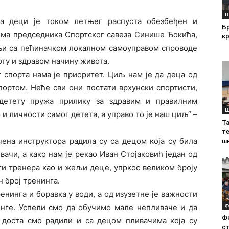
Ш
ња деци је током летњег распуста обезбеђен и
Б
чима председника Спортског савеза Синише Ђокића,
кр
адњи са пећиначком локалном самоуправом спроводе
ту и здравом начину живота.
г спорта нама је приоритет. Циљ нам је да деца од
портом. Неће сви они постати врхунски спортисти,
 детету пружа прилику за здравим и правилним
Ш
и личности самог детета, а управо то је наш циљ“ –
Т
те
ена инструктора радила су са децом која су била
ш
ачи, а како нам је рекао Иван Стојаковић један од
ти тренера као и жељи деце, упркос великом броју
 број тренинга.
нинга и боравка у води, а од изузетне је важности
Ф
инге. Успели смо да обучимо мале непливаче и да
Ф
, доста смо радили и са децом пливачима која су
с