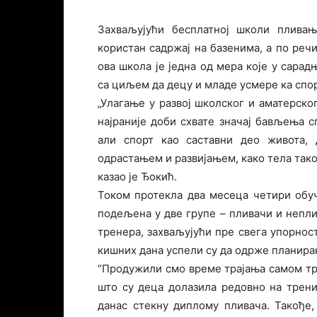
Захваљујући бесплатној школи плива
користан садржај на базенима, а по ре
ова школа је једна од мера које у сар
са циљем да децу и младе усмере ка спор
„Улагање у развој школског и аматерско
најраније доби схвате значај бављења с
али спорт као саставни део живота,
одрастањем и развијањем, како тела тако 
казао је Ђокић.
Током протекла два месеца четири обуч
подељена у две групе – пливачи и неплив
тренера, захваљујући пре свега упорнос
кишних дана успели су да одрже планиран
“Продужили смо време трајања самом тре
што су деца долазила редовно на трен
данас стекну диплому пливача. Такође