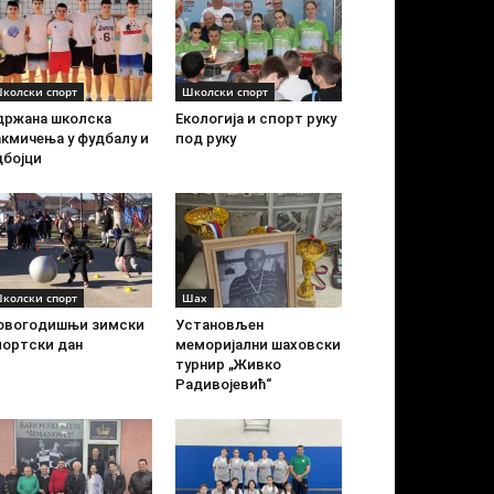
колски спорт
Школски спорт
држана школска
Екологија и спорт руку
акмичења у фудбалу и
под руку
дбојци
колски спорт
Шах
овогодишњи зимски
Установљен
портски дан
меморијални шаховски
турнир „Живко
Радивојевић“