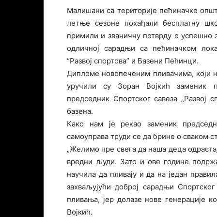
Малишани са територије пећиначке општин
летње сезоне похађали бесплатну шк
примили и званичну потврду о успешно з
одличној сарадњи са пећиначком лока
“Развој спортова” и Базени Пећинци.
Дипломе новопеченим пливачима, који н
уручили су Зоран Војкић заменик 
председник Спортског савеза „Развој 
базена.
Како нам је рекао заменик председн
самоуправа труди се да брине о сваком с
„Желимо пре свега да наша деца одрастај
вредни људи. Зато и ове године подрж
научила да пливају и да на један правил
захваљујући доброј сарадњи Спортског
пливања, јер долазе нове генерације ко
Војкић.