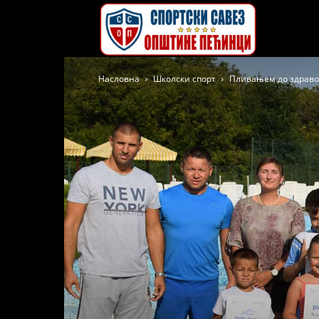
Спортски
Насловна
Школски спорт
Пливањем до здравог
савез
општине
Пећинци