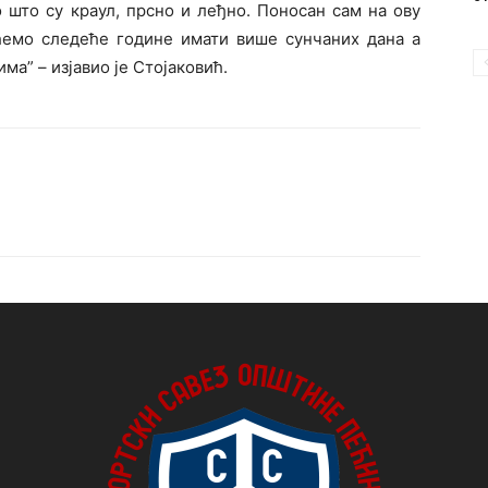
 што су краул, прсно и леђно. Поносан сам на ову
 ћемо следеће године имати више сунчаних дана а
а” – изјавио је Стојаковић.