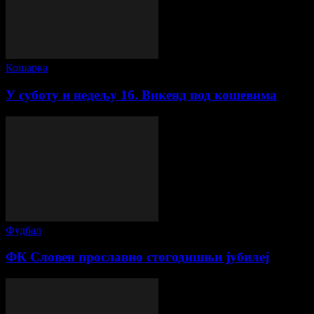
Кошарка
У суботу и недељу 16. Викенд под кошевима
Фудбал
ФК Словен прославио стогодишњи јубилеј