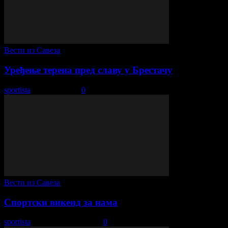
Вести из Савеза
Уређење терена пред славу у Брестачу
sportista
-
15. јул 2019.
0
Вести из Савеза
Спортски викенд за нама
sportista
-
6. септембар 2021.
0