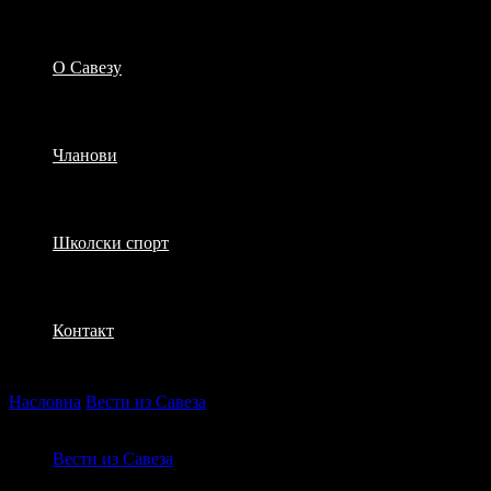
О Савезу
Чланови
Школски спорт
Контакт
Насловна
Вести из Савеза
Потпредседник ФСС посетио
пећиначке клубове
Вести из Савеза