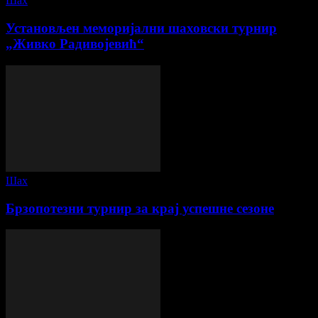
Шах
Установљен меморијални шаховски турнир
„Живко Радивојевић“
Шах
Брзопотезни турнир за крај успешне сезоне