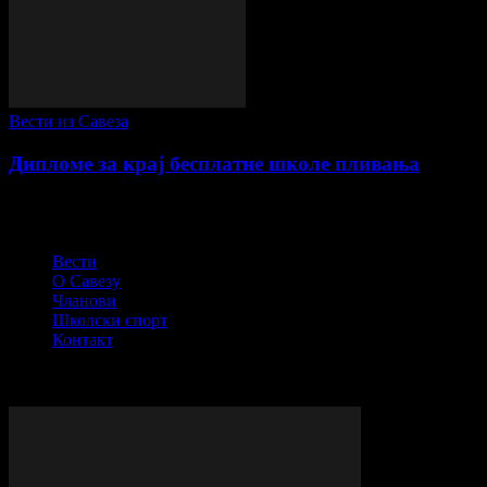
Вести из Савеза
Дипломе за крај бесплатне школе пливања
СПОРТСКИ САВЕЗ ОПШТИНЕ ПЕЋИНЦИ
Вести
О Савезу
Чланови
Школски спорт
Контакт
© Сва права задржана - ССОП
ВИШЕ ПРИЧЕ