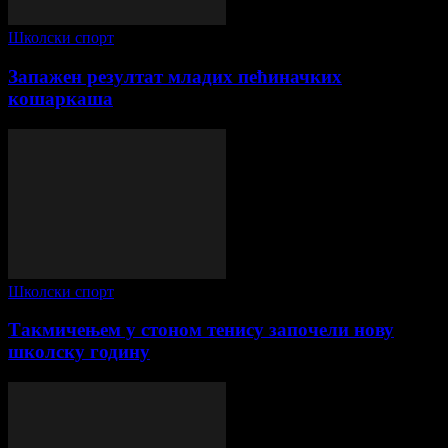
Школски спорт
Запажен резултат младих пећиначких
кошаркаша
Школски спорт
Такмичењем у стоном тенису започели нову
школску годину