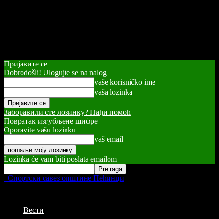
Пријавите се
Dobrodošli! Ulogujte se na nalog
vaše korisničko ime
vaša lozinka
Заборавили сте лозинку? Нађи помоћ
Повратак изгубљене шифре
Oporavite vašu lozinku
vaš email
Lozinka će vam biti poslata emailom
Спортски савез општине Пећинци
Вести