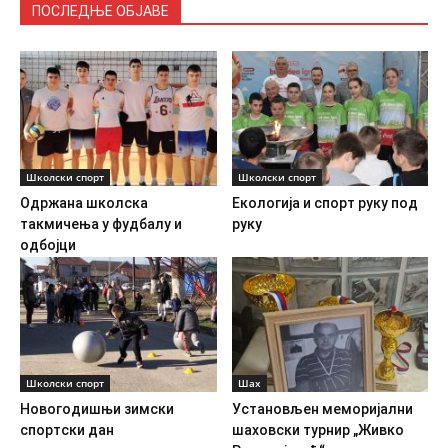
ПОСЛЕДЊЕ ОБЈАВЕ
Школски спорт
Школски спорт
Одржана школска
Екологија и спорт руку под
такмичења у фудбалу и
руку
одбојци
Школски спорт
Шах
Новогодишњи зимски
Установљен меморијални
спортски дан
шаховски турнир „Живко