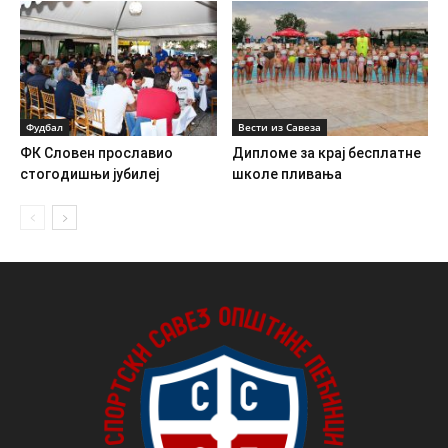
Фудбал
Вести из Савеза
ФК Словен прославио
Дипломе за крај бесплатне
стогодишњи јубилеј
школе пливања