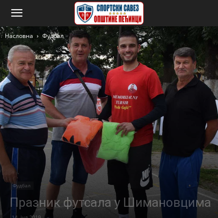
Насловна
Фудбал
Фудбал
Празник футсала у Шимановцима
14. јул 2019.