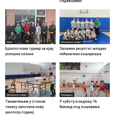
Радивојевић“
Шах
Школски спорт
Брзопотезни турнир за крај
Запажен резултат младих
успешне сезоне
пећиначких кошаркаша
Школски спорт
Кошарка
Такмичењем у стоном
У суботу и недељу 16.
тенису започели нову
Викенд под кошевима
школску годину