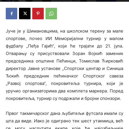
Јуче је у Шимановцима, на школском терену за мале
спортове, почео ИИ Меморијални турнир у малом
фудбалу „Пеђа Гајић“, који ће трајати до 21. јула.
Отварању су присуствовали Зоран Војкић заменик
председника општине Пећинци, Томислав Ћирковић
директор Јавне установе „Спортски центар и Синиша
Ђокић председник пећиначког Спортског савеза
„Развој спортова“, покровитеља турнира, који је
уручио организаторима два комплета маркера. Поред
покровитеља, турнир су подржали и бројни спонзори.
Првог такмичарског дана љубитељи футсала имали су
шта да виде. Иако је одиграно тек шест утакмица, већ
се могу наслутити екипе које ће најозбиљније