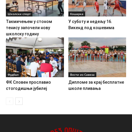
Школски спорт
Кошарка
Такмичењем у стоном
У суботу и недељу 16.
тенису започели нову
Викенд под кошевима
школску годину
Фудбал
Вести из Савеза
ФК Словен прославио
Дипломе за крај бесплатне
стогодишњи јубилеј
школе пливања