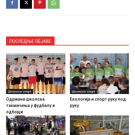
ПОСЛЕДЊЕ ОБЈАВЕ
Школски спорт
Школски спорт
Одржана школска
Екологија и спорт руку под
такмичења у фудбалу и
руку
одбојци