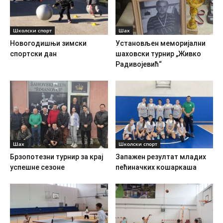
Школски спорт
Шах
Новогодишњи зимски
Установљен меморијални
спортски дан
шаховски турнир „Живко
Радивојевић“
Шах
Школски спорт
Брзопотезни турнир за крај
Запажен резултат младих
успешне сезоне
пећиначких кошаркаша