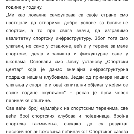
године у годину.
„Ми као локална самоуправа са своје стране смо
настојали да створимо добре услове за бављење
спортом, а то пре свега значи, да изградимо
квалитетну спортску инфраструктуру. Због тога смо
улагали, не само у стадионе, већ и у терене за мале
спортове, дечја игралишта и фискултурне сале у
школама. Основали смо Јавну установу „Спортски
центар“ која је данас значајна инфраструктурна
подршка нашим клубовима. Један од примера наших
улагања у спорт је и овај капитални објекат у којем се
сваке године окупљамо“ – рекао је први човек
пећиначке општине.
Све већи број најмлађих на спортским теренима, све
већи број спортских клубова и појединаца, бројна
спортска такмичења, свакако да су резултат
несебичног ангажовања пећиначког Спортског савеза