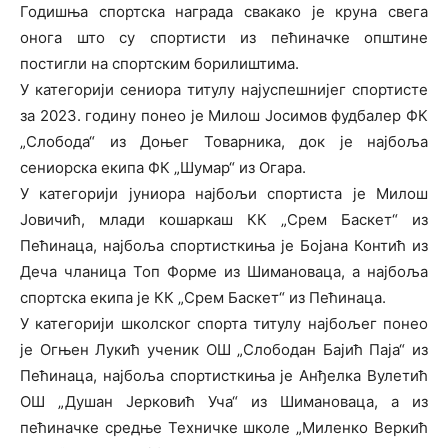
Годишња спортска награда свакако је круна свега
онога што су спортисти из пећиначке општине
постигли на спортским борилиштима.
У категорији сениора титулу најуспешнијег спортисте
за 2023. годину понео је Милош Јосимов фудбалер ФК
„Слобода“ из Доњег Товарника, док је најбоља
сениорска екипа ФК „Шумар“ из Огара.
У категорији јуниора најбољи спортиста је Милош
Јовичић, млади кошаркаш КК „Срем Баскет“ из
Пећинаца, најбоља спортисткиња је Бојана Контић из
Деча чланица Топ Форме из Шимановаца, а најбоља
спортска екипа је КК „Срем Баскет“ из Пећинаца.
У категорији школског спорта титулу најбољег понео
је Огњен Лукић ученик ОШ „Слободан Бајић Паја“ из
Пећинаца, најбоља спортисткиња је Анђелка Вулетић
ОШ „Душан Јерковић Уча“ из Шимановаца, а из
пећиначке средње Техничке школе „Миленко Веркић