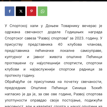
15. децембар 2023.
У Спортској хали у Доњем Товарнику вечерас је
одржана свечаност доделе Годишњих награда
Спортског савеза “Развој спортова” за 2023. годину. У
присуству представника 40 клубова чланова,
представника пећиначке локалне самоуправе,
културног и јавног живота општине Пећинци
проглашени су најуспешнији спортисти, спортски
клубови и најзаслужнији спортски радници за
протеклу годину.
Обраћајући се присутнима на почетку свечаности,
председник Општине Пећинци Синиша Ђокић
нагласио је да је, за све ове године, Развој спортова
употпуности оправдао своје постојање, подижући
масовност, али и квалитет спорта у нашој општини из