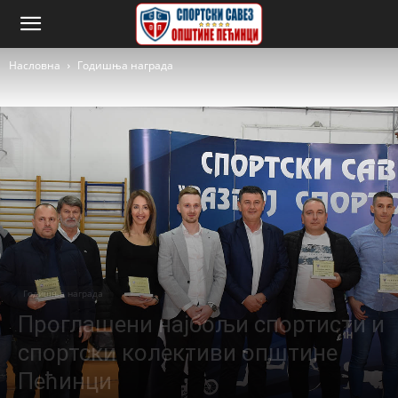
Насловна
Годишња награда
Годишња награда
Проглашени најбољи спортисти и
спортски колективи општине
Пећинци