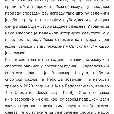
средине. У исто време осећам обавезу да у наредном
периоду оправдам ову награду тако што ћу бележити
још боље резултате са својим клубом, као и да млађим
саиграчима будем узор и модел понашања. У години за
нама Слобода је бележила историјске резултате, а у
наредном периоду ћемо стремити ка померању још
једне границе у виду пласмана у Српску лигу” – казао
је Јосимов.
Развој спортова и ове године наградио је заслужне
спортске раднике у протеклој години – најзаслужнији
спортски радник је Владимир Џакула, најбољи
спортски радник је Небојша Јовановић, а најбољи
тренер у 2023. години је Маја Радосављевић, тренер
Топ Форме из Шимановаца. Такође, Спортски савез
није заборавио ни оне, који су својом подршком дали
значајан допринос врхунским резултатима Спортског
савеза, те су плакете за унапређење спорта у нашој