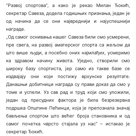
“Развој спортова”, а како је рекао Милан Ђокић,
секретар Савеза, додела годишњих признања, један је
од начина да се они највреднији и најуспешнији
награде.
„Од самог оснивања нашег Савеза били смо усмерени,
пре свега, на развој аматерског спорта са жељом да
што више људи, а посебно оних најмлађих, усмеримо
ка здравом начину живота. Уједно, створили смо
широку базу спортиста, јер само из такве базе се
издвајају они који постижу врхунске резултате.
Данашњи добитници награда су прави доказ да смо у
томе и успели. Уз сав рад и труд који смо уложили,
један од пресудних фактора је била безрезервна
подршка Општине Пећинци, која је препознала значај
бављења спортом што већег броја становника и од
самог почетка чврсто стајала уз нас“ – истакао је
секретар Ђокић.