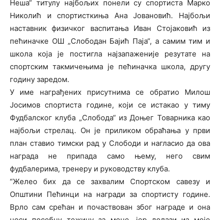
Неша“ титулу најбољих понели су спортиста Марко
Николић и спортисткиња Ана Јовановић. Најбољи
наставник физичког васпитања Иван Стојаковић из
пећиначке ОШ „Слободан Бајић Паја“, а самим тим и
школа која је постигла најзапаженије резутате на
спортским такмичењима је пећиначка школа, другу
годину заредом.
У име награђених присутнима се обратио Милош
Јосимов спортиста године, који се истакао у тиму
Фудбалског клуба „Слобода“ из Доњег Товарника као
најбољи стрелац. Он је приликом обраћања у први
план ставио тимски рад у Слободи и нагласио да ова
награда не припада само њему, него свим
фудбалерима, тренеру и руководству клуба.
“Желео бих да се захвалим Спортском савезу и
Општини Пећинци на награди за спортисту године.
Врло сам срећан и почаствован због награде и она
носи посебну тежину за мене, јер долази из моје