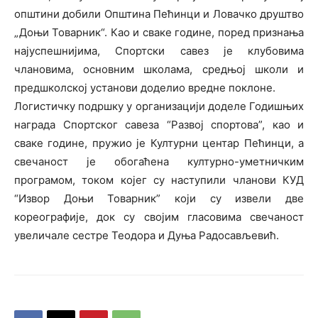
општини добили Општина Пећинци и Ловачко друштво
„Доњи Товарник“. Као и сваке године, поред признања
најуспешнијима, Спортски савез је клубовима
члановима, основним школама, средњој школи и
предшколској установи доделио вредне поклоне.
Логистичку подршку у организацији доделе Годишњих
награда Спортског савеза “Развој спортова”, као и
сваке године, пружио је Културни центар Пећинци, а
свечаност је обогаћена културно-уметничким
програмом, током којег су наступили чланови КУД
“Извор Доњи Товарник” који су извели две
кореографије, док су својим гласовима свечаност
увеличале сестре Теодора и Дуња Радосављевић.