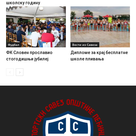
школску годину
Фудбал
Вести из Савеза
ФК Словен прославио
Дипломе за крај бесплатне
стогодишњи јубилеј
школе пливања