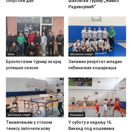
спортски дан
шаховски турнир „Живко
Радивојевић“
Шах
Школски спорт
Брзопотезни турнир за крај
Запажен резултат младих
успешне сезоне
пећиначких кошаркаша
Школски спорт
Кошарка
Такмичењем у стоном
У суботу и недељу 16.
тенису започели нову
Викенд под кошевима