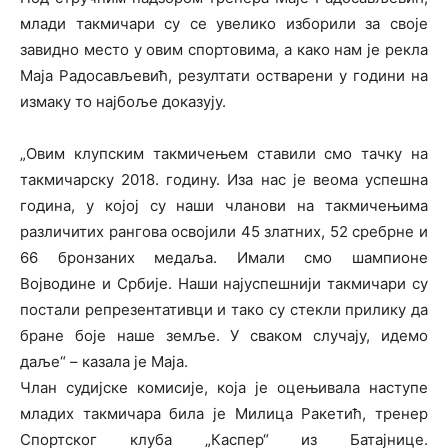
млади такмичари су се увелико изборили за своје
завидно место у овим спортовима, а како нам је рекла
Маја Радосављевић, резултати остварени у години на
измаку то најбоље доказују.
„Овим клупским такмичењем ставили смо тачку на
такмичарску 2018. годину. Иза нас је веома успешна
година, у којој су наши чланови на такмичењима
различитих рангова освојили 45 златних, 52 сребрне и
66 бронзаних медаља. Имали смо шампионе
Војводине и Србије. Наши најуспешнији такмичари су
постали репрезентативци и тако су стекли прилику да
бране боје наше земље. У сваком случају, идемо
даље“ – казала је Маја.
Члан судијске комисије, која је оцењивала наступе
младих такмичара била је Милица Ракетић, тренер
Спортског клуба „Каспер“ из Батајнице.