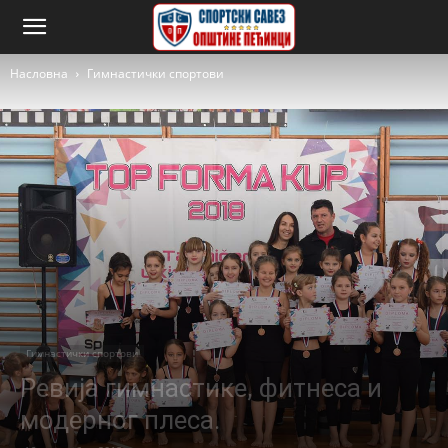
Насловна
Гимнастички спортови
Гимнастички спортови
Ревија гимнастике, фитнеса и
модерног плеса.