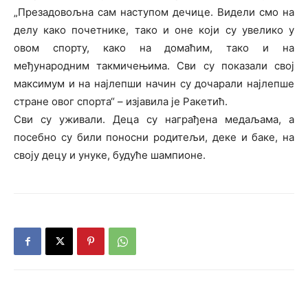
„Презадовољна сам наступом дечице. Видели смо на
делу како почетнике, тако и оне који су увелико у
овом спорту, како на домаћим, тако и на
међународним такмичењима. Сви су показали свој
максимум и на најлепши начин су дочарали најлепше
стране овог спорта“ – изјавила је Ракетић.
Сви су уживали. Деца су награђена медаљама, а
посебно су били поносни родитељи, деке и баке, на
своју децу и унуке, будуће шампионе.