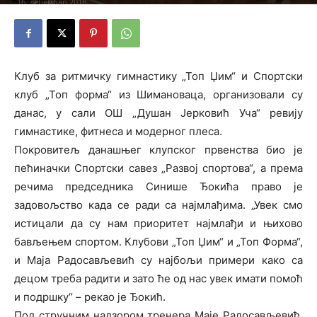
16. децембар 2018.
Клуб за ритмичку гимнастику „Топ Џим“ и Спортски
клуб „Топ форма“ из Шимановаца, организовали су
данас, у сали ОШ „Душан Јерковић Уча“ ревију
гимнастике, фитнеса и модерног плеса.
Покровитељ данашњег клупског првенства био је
пећиначки Спортски савез „Развој спортова“, а према
речима председника Синише Ђокића право је
задовољство када се ради са најмлађима. „Увек смо
истицали да су нам приоритет најмлађи и њихово
бављењем спортом. Клубови „Топ Џим“ и „Топ Форма“,
и Маја Радосављевић су најбољи примери како са
децом треба радити и зато ће од нас увек имати помоћ
и подршку“ – рекао је Ђокић.
Под стручним надзором тренера Маје Радосављевић,