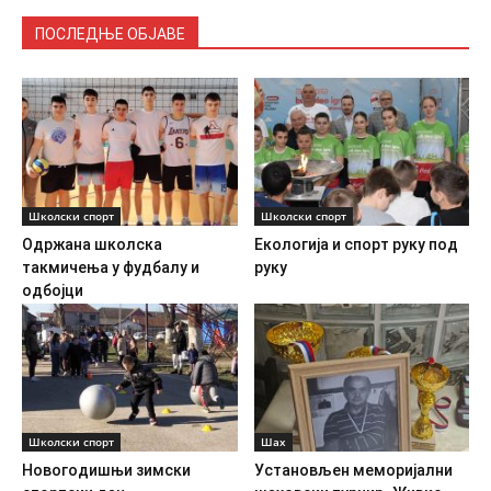
ПОСЛЕДЊЕ ОБЈАВЕ
Школски спорт
Школски спорт
Одржана школска
Екологија и спорт руку под
такмичења у фудбалу и
руку
одбојци
Школски спорт
Шах
Новогодишњи зимски
Установљен меморијални