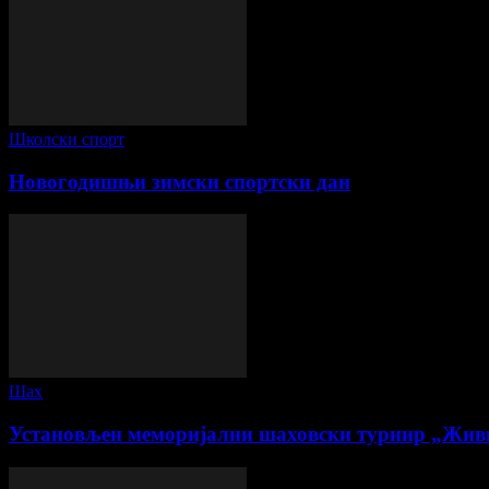
Школски спорт
Новогодишњи зимски спортски дан
Шах
Установљен меморијални шаховски турнир „Жив