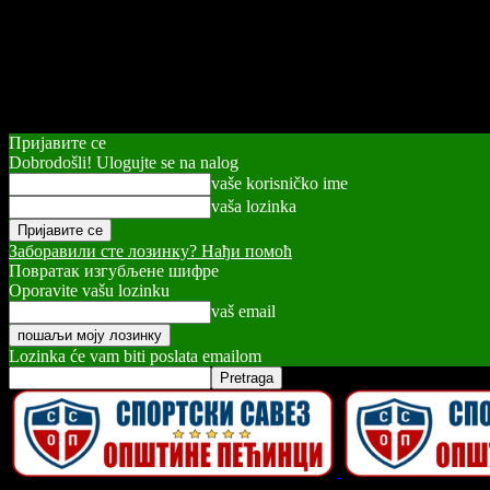
Пријавите се
Dobrodošli! Ulogujte se na nalog
vaše korisničko ime
vaša lozinka
Заборавили сте лозинку? Нађи помоћ
Повратак изгубљене шифре
Oporavite vašu lozinku
vaš email
Lozinka će vam biti poslata emailom