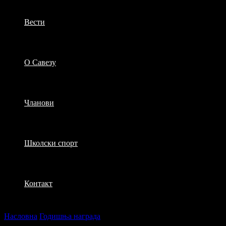
Вести
О Савезу
Чланови
Школски спорт
Контакт
Насловна
Годишња награда
Свечано уручење награда 10. фебр