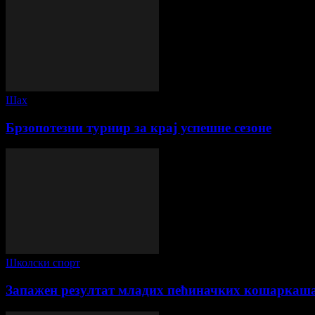
Шах
Брзопотезни турнир за крај успешне сезоне
Школски спорт
Запажен резултат младих пећиначких кошаркаш