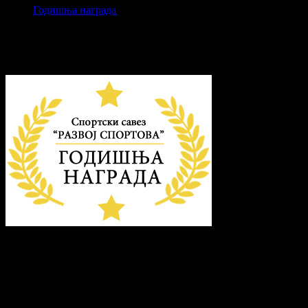
Годишња награда
Свечано уручење награда 10. фебруара
1. фебруар 2023.
Најбољи спортисти, спортски радници и колективи у нашој о
“Развој спортова”.