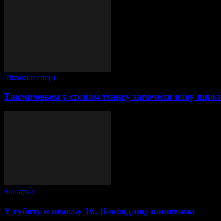
Школски спорт
Такмичењем у стоном тенису започели нову школ
Кошарка
У суботу и недељу 16. Викенд под кошевима