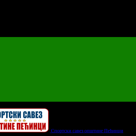
Спортски савез општине Пећинци