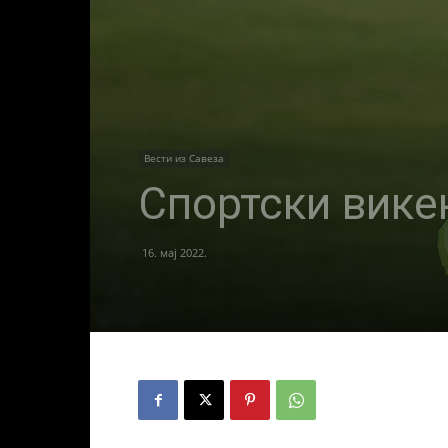
Вести из Савеза
Спортски вике
16. мај 2022.