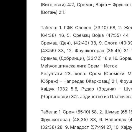
(Витојевци) 4:2, Сремац Војка – Фрушко
(Вогањ) 2:1.
Табела: 1. ГФК Словен (73:10) 68, 2. Жел
(64:38) 46, 5. Сремац Војка (47:55) 44,
Сремац (Деч), (42:42) 38, 9. Слога (40:39
(43:56) 33, 12. Фрушкогорац (35:45) 31, 
Сремац (Добринци), (33:72) 18 и 16. Борац
Међуопштинска лига Срем – Исток
Резултати 23. кола: Срем (Сремски М
(Обреж) – Напредак (Жарковац) 2:1, Фру
Хајдук 1932 5:6, Рудар (Врдник) – Ш
(Чортановци) 3:2. Јединство из Платичева
Табела: 1. Срем (65:10) 58, 2. Шумар (65:1
Фрушкогорац (48;35) 33, 6. Напредак (4
(32:38) 28, 9. Младост (57:49) 27, 10. Хајд