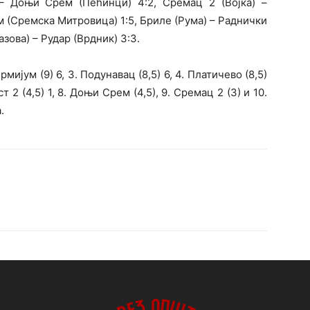
– Доњи Срем (Пећинци) 4:2, Сремац 2 (Војка) –
м (Сремска Митровица) 1:5, Бриле (Рума) – Раднички
азова) – Рудар (Врдник) 3:3.
рмијум (9) 6, 3. Подунавац (8,5) 6, 4. Платичево (8,5)
ост 2 (4,5) 1, 8. Доњи Срем (4,5), 9. Сремац 2 (3) и 10.
.