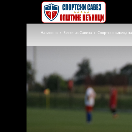
Спортски
Насловна
Вести из Савеза
Спортски викенд з
савез
општине
Пећинци