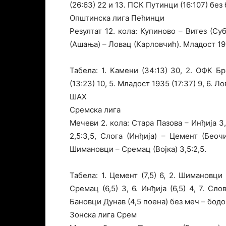
(26:63) 22 и 13. ПСК Путинци (16:107) без
Општинска лига Пећинци
Резултат 12. кола: Купиново – Витез (С
(Ашања) – Ловац (Карловчић). Младост 19
Табела: 1. Камени (34:13) 30, 2. ОФК Бре
(13:23) 10, 5. Младост 1935 (17:37) 9, 6. Ло
ШАХ
Сремска лига
Мечеви 2. кола: Стара Пазова – Инђија 3
2,5:3,5, Слога (Инђија) – Цемент (Беоч
Шимановци – Сремац (Војка) 3,5:2,5.
Табела: 1. Цемент (7,5) 6, 2. Шимановци (6
Сремац (6,5) 3, 6. Инђија (6,5) 4, 7. Сло
Бановци Дунав (4,5 поена) без меч – бодо
Зонска лига Срем