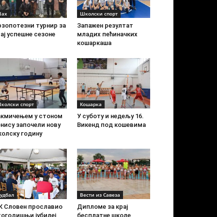
ах
Школски спорт
рзопотезни турнир за
Запажен резултат
ај успешне сезоне
младих пећиначких
кошаркаша
колски спорт
Кошарка
акмичењем у стоном
У суботу и недељу 16.
нису започели нову
Викенд под кошевима
колску годину
удбал
Вести из Савеза
К Словен прославио
Дипломе за крај
тогодишњи јубилеј
бесплатне школе