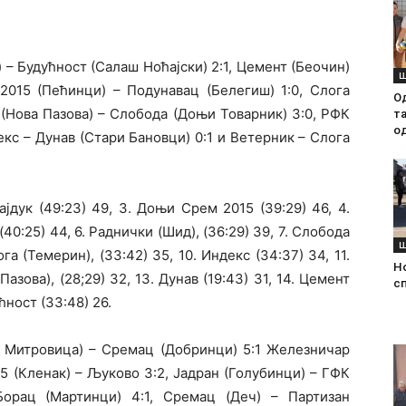
) – Будућност (Салаш Ноћајски) 2:1, Цемент (Беочин)
Ш
2015 (Пећинци) – Подунавац (Белегиш) 1:0, Слога
О
и (Нова Пазова) – Слобода (Доњи Товарник) 3:0, РФК
т
о
екс – Дунав (Стари Бановци) 0:1 и Ветерник – Слога
ајдук (49:23) 49, 3. Доњи Срем 2015 (39:29) 46, 4.
(40:25) 44, 6. Раднички (Шид), (36:29) 39, 7. Слобода
Ш
ога (Темерин), (33:42) 35, 10. Индекс (34:37) 34, 11.
Н
азова), (28;29) 32, 13. Дунав (19:43) 31, 14. Цемент
с
ућност (33:48) 26.
а Митровица) – Сремац (Добринци) 5:1 Железничар
25 (Кленак) – Љуково 3:2, Јадран (Голубинци) – ГФК
Борац (Мартинци) 4:1, Сремац (Деч) – Партизан