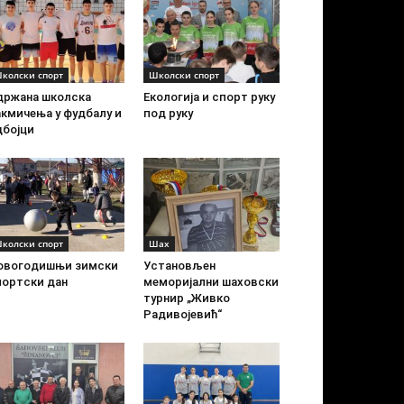
колски спорт
Школски спорт
држана школска
Екологија и спорт руку
акмичења у фудбалу и
под руку
дбојци
колски спорт
Шах
овогодишњи зимски
Установљен
портски дан
меморијални шаховски
турнир „Живко
Радивојевић“