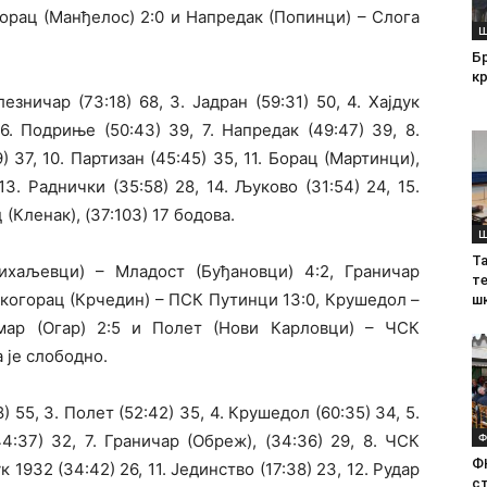
горац (Манђелос) 2:0 и Напредак (Попинци) – Слога
Ш
Б
кр
езничар (73:18) 68, 3. Јадран (59:31) 50, 4. Хајдук
 6. Подриње (50:43) 39, 7. Напредак (49:47) 39, 8.
) 37, 10. Партизан (45:45) 35, 11. Борац (Мартинци),
13. Раднички (35:58) 28, 14. Љуково (31:54) 24, 15.
 (Кленак), (37:103) 17 бодова.
Ш
Т
ихаљевци) – Младост (Буђановци) 4:2, Граничар
те
шкогорац (Крчедин) – ПСК Путинци 13:0, Крушедол –
ш
умар (Огар) 2:5 и Полет (Нови Карловци) – ЧСК
 је слободно.
8) 55, 3. Полет (52:42) 35, 4. Крушедол (60:35) 34, 5.
Ф
4:37) 32, 7. Граничар (Обреж), (34:36) 29, 8. ЧСК
Ф
ук 1932 (34:42) 26, 11. Јединство (17:38) 23, 12. Рудар
с