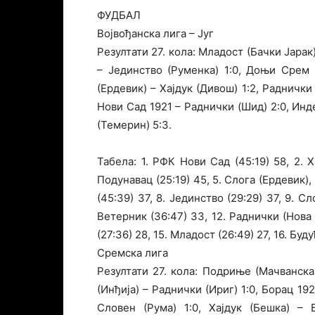
ФУДБАЛ
Војвођанска лига – Југ
Резултати 27. кола: Младост (Бачки Јарак
– Јединство (Руменка) 1:0, Доњи Срем 
(Ердевик) – Хајдук (Дивош) 1:2, Радничк
Нови Сад 1921 – Раднички (Шид) 2:0, Инд
(Темерин) 5:3.
Табела: 1. РФК Нови Сад (45:19) 58, 2. Х
Подунавац (25:19) 45, 5. Слога (Ердевик), 
(45:39) 37, 8. Јединство (29:29) 37, 9. Сл
Ветерник (36:47) 33, 12. Раднички (Нова П
(27:36) 28, 15. Младост (26:49) 27, 16. Буд
Сремска лига
Резултати 27. кола: Подриње (Мачванск
(Инђија) – Раднички (Ириг) 1:0, Борац 19
Словен (Рума) 1:0, Хајдук (Бешка) – 