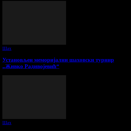
Шах
Установљен меморијални шаховски турнир
„Живко Радивојевић“
Шах