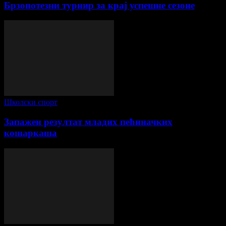
Брзопотезни турнир за крај успешне сезоне
Школски спорт
Запажен резултат младих пећиначких
кошаркаша