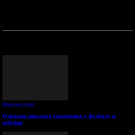
ПОСЛЕДЊЕ ОБЈАВЕ
Школски спорт
Одржана школска такмичења у фудбалу и
одбојци