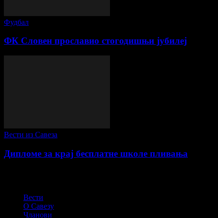
Фудбал
ФК Словен прославио стогодишњи јубилеј
Вести из Савеза
Дипломе за крај бесплатне школе пливања
СПОРТСКИ САВЕЗ ОПШТИНЕ ПЕЋИНЦИ
Вести
О Савезу
Чланови