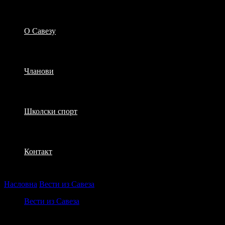
О Савезу
Чланови
Школски спорт
Контакт
Насловна
Вести из Савеза
Спортски викенд пред нама
Вести из Савеза
Спортски викенд пред нама