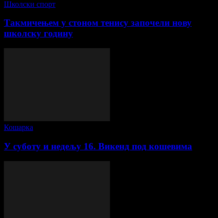
Школски спорт
Такмичењем у стоном тенису започели нову
школску годину
Кошарка
У суботу и недељу 16. Викенд под кошевима