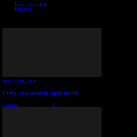
Школски спорт
Контакт
© Сва права задржана - ССОП
ВИШЕ ПРИЧЕ
Вести из Савеза
Спортски викенд пред нама
sportista
-
12. март 2021.
0