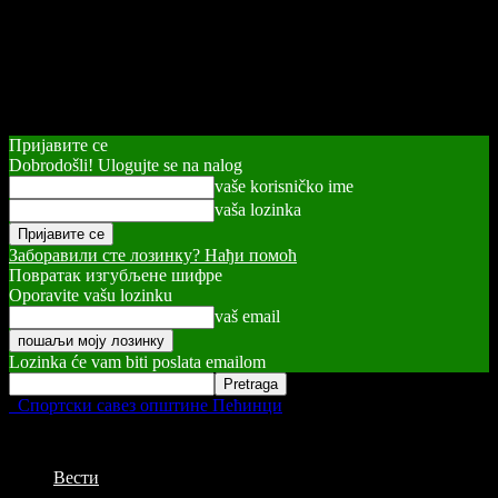
Пријавите се
Dobrodošli! Ulogujte se na nalog
vaše korisničko ime
vaša lozinka
Заборавили сте лозинку? Нађи помоћ
Повратак изгубљене шифре
Oporavite vašu lozinku
vaš email
Lozinka će vam biti poslata emailom
Спортски савез општине Пећинци
Вести