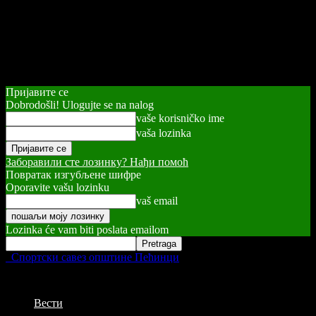
Пријавите се
Dobrodošli! Ulogujte se na nalog
vaše korisničko ime
vaša lozinka
Заборавили сте лозинку? Нађи помоћ
Повратак изгубљене шифре
Oporavite vašu lozinku
vaš email
Lozinka će vam biti poslata emailom
Спортски савез општине Пећинци
Вести