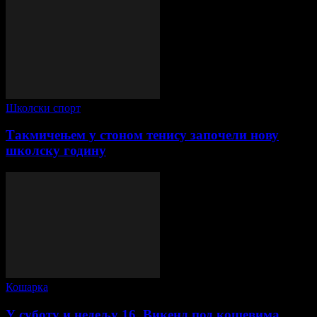
Школски спорт
Такмичењем у стоном тенису започели нову
школску годину
Кошарка
У суботу и недељу 16. Викенд под кошевима