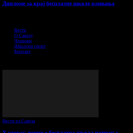
Дипломе за крај бесплатне школе пливања
СПОРТСКИ САВЕЗ ОПШТИНЕ ПЕЋИНЦИ
Вести
О Савезу
Чланови
Школски спорт
Контакт
© Сва права задржана - ССОП
ВИШЕ ПРИЧЕ
Вести из Савеза
У уторак почиње бесплатна школа пливања