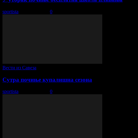
sportista
-
29. јун 2019.
0
Вести из Савеза
Сутра почиње купалишна сезона
sportista
-
13. јун 2022.
0