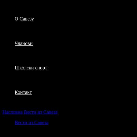
О Савезу
Чланови
Школски спорт
Контакт
Насловна
Вести из Савеза
Спортски викенд пред нама
Вести из Савеза
Спортски викенд пред нама