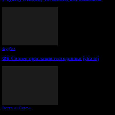
Фудбал
ФК Словен прославио стогодишњи јубилеј
Вести из Савеза