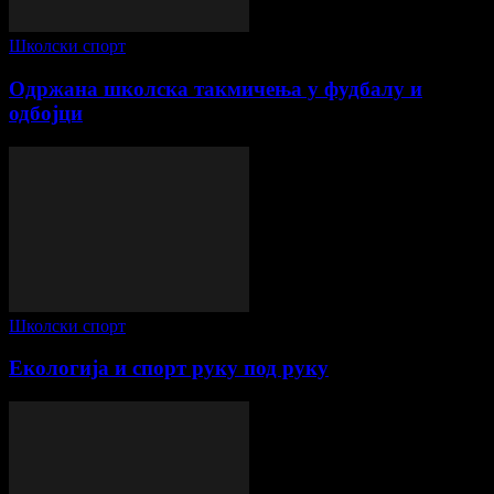
Школски спорт
Одржана школска такмичења у фудбалу и
одбојци
Школски спорт
Екологија и спорт руку под руку