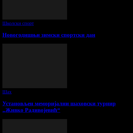
Школски спорт
Новогодишњи зимски спортски дан
Шах
Установљен меморијални шаховски турнир
„Живко Радивојевић“