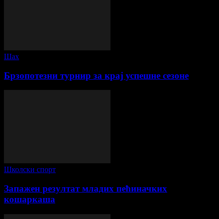
Шах
Брзопотезни турнир за крај успешне сезоне
Школски спорт
Запажен резултат младих пећиначких
кошаркаша