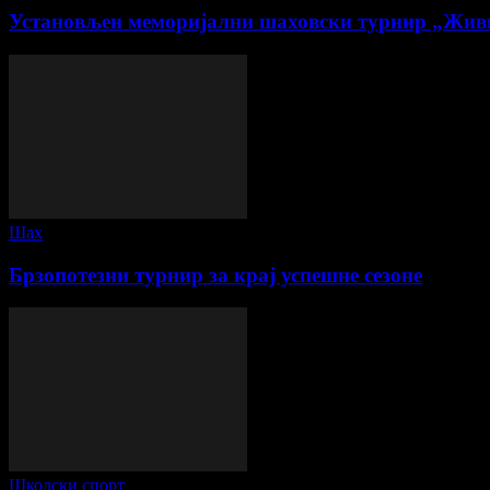
Установљен меморијални шаховски турнир „Жив
Шах
Брзопотезни турнир за крај успешне сезоне
Школски спорт