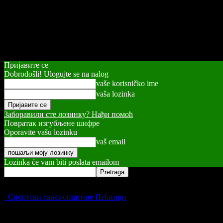
Пријавите се
Dobrodošli! Ulogujte se na nalog
vaše korisničko ime
vaša lozinka
Заборавили сте лозинку? Нађи помоћ
Повратак изгубљене шифре
Oporavite vašu lozinku
vaš email
Lozinka će vam biti poslata emailom
Спортски савез општине Пећинци