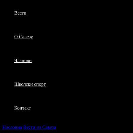
Вести
О Савезу
Чланови
Школски спорт
Контакт
Насловна
Вести из Савеза
Спортски викенд пред нама