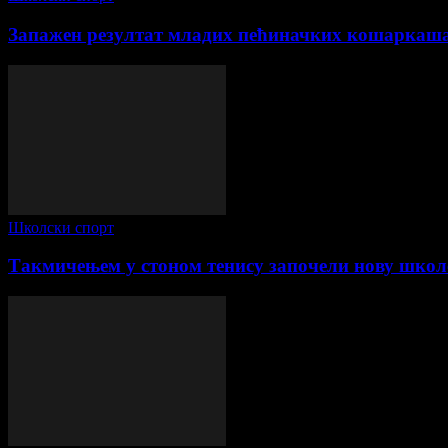
Запажен резултат младих пећиначких кошаркаш
Школски спорт
Такмичењем у стоном тенису започели нову школ