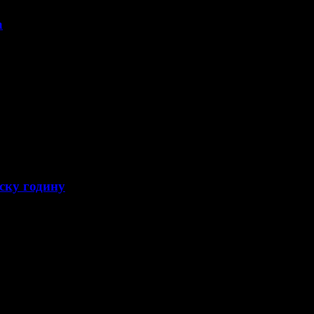
а
ску годину