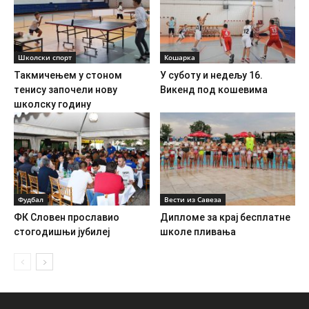
Школски спорт
Кошарка
Такмичењем у стоном
У суботу и недељу 16.
тенису започели нову
Викенд под кошевима
школску годину
Фудбал
Вести из Савеза
ФК Словен прославио
Дипломе за крај бесплатне
стогодишњи јубилеј
школе пливања