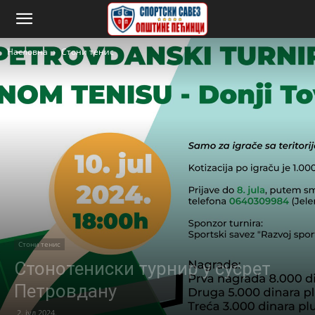
Насловна
Стони тенис
Стони тенис
Стонотениски турнир у сусрет
Петровдану
2. јул 2024.