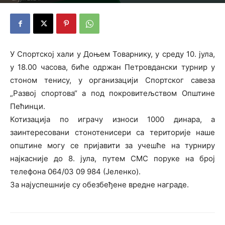
У Спортској хали у Доњем Товарнику, у среду 10. јула,
у 18.00 часова, биће одржан Петровдански турнир у
стоном тенису, у организацији Спортског савеза
„Развој спортова“ а под покровитељством Општине
Пећинци.
Котизација по играчу износи 1000 динара, а
заинтересовани стонотенисери са територије наше
општине могу се пријавити за учешће на турниру
најкасније до 8. јула, путем СМС поруке на број
телефона 064/03 09 984 (Јеленко).
За најуспешније су обезбеђене вредне награде.