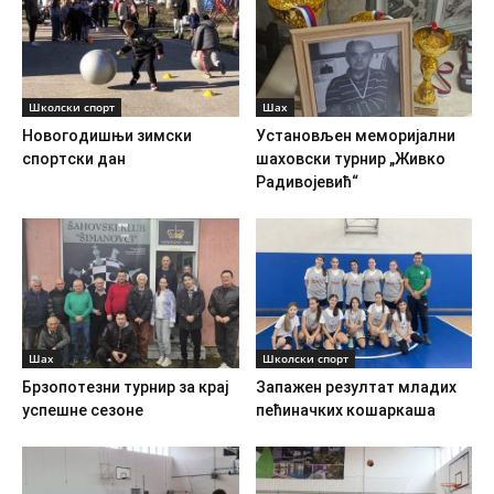
Школски спорт
Шах
Новогодишњи зимски
Установљен меморијални
спортски дан
шаховски турнир „Живко
Радивојевић“
Шах
Школски спорт
Брзопотезни турнир за крај
Запажен резултат младих
успешне сезоне
пећиначких кошаркаша