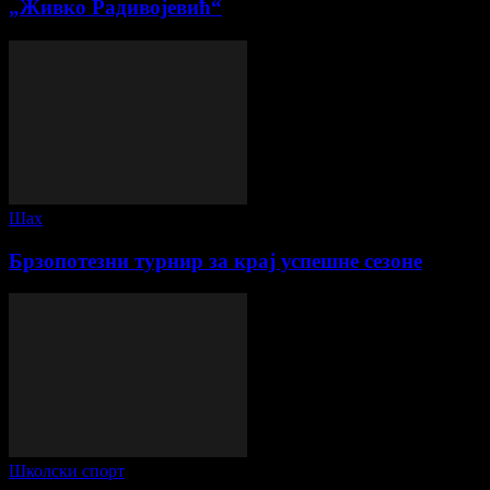
„Живко Радивојевић“
Шах
Брзопотезни турнир за крај успешне сезоне
Школски спорт