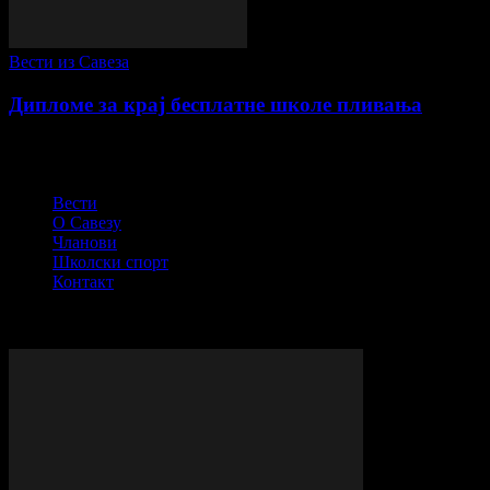
Вести из Савеза
Дипломе за крај бесплатне школе пливања
СПОРТСКИ САВЕЗ ОПШТИНЕ ПЕЋИНЦИ
Вести
О Савезу
Чланови
Школски спорт
Контакт
© Сва права задржана - ССОП
ВИШЕ ПРИЧЕ