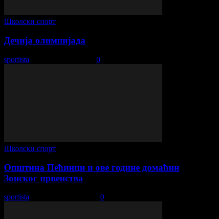
Школски спорт
Дечија олимпијада
sportista
-
9. децембар 2017.
0
Школски спорт
Општина Пећинци и ове године домаћин
Зонског првенства
sportista
-
13. децембар 2019.
0