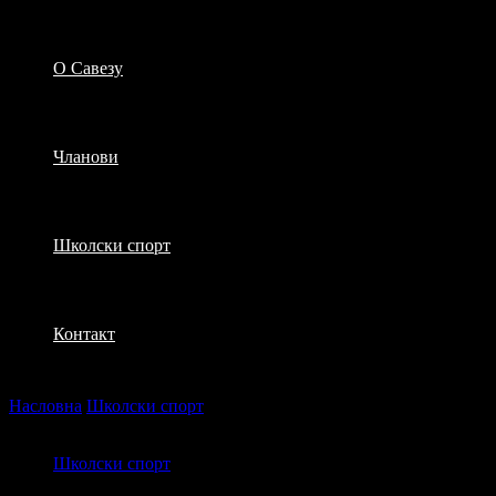
О Савезу
Чланови
Школски спорт
Контакт
Насловна
Школски спорт
Терен за мале спортове у
Попинцима
Школски спорт