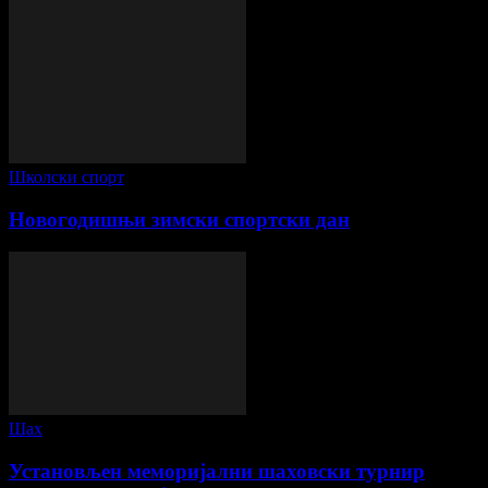
Школски спорт
Новогодишњи зимски спортски дан
Шах
Установљен меморијални шаховски турнир