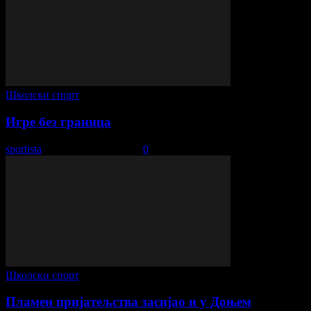
Школски спорт
Игре без граница
sportista
-
20. новембар 2017.
0
Школски спорт
Пламен пријатељства засијао и у Доњем