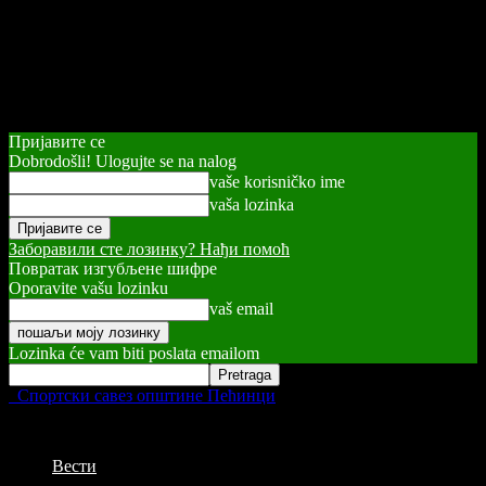
Пријавите се
Dobrodošli! Ulogujte se na nalog
vaše korisničko ime
vaša lozinka
Заборавили сте лозинку? Нађи помоћ
Повратак изгубљене шифре
Oporavite vašu lozinku
vaš email
Lozinka će vam biti poslata emailom
Спортски савез општине Пећинци
Вести