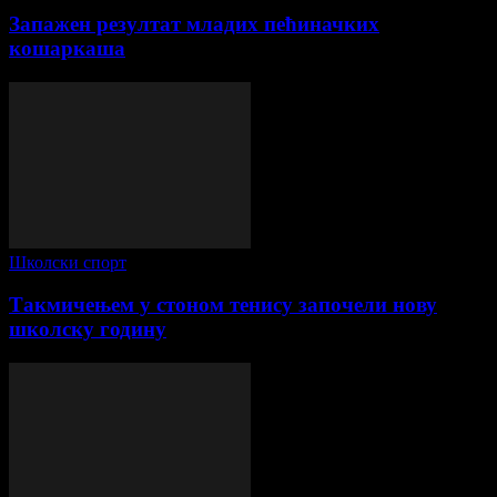
Запажен резултат младих пећиначких
кошаркаша
Школски спорт
Такмичењем у стоном тенису започели нову
школску годину