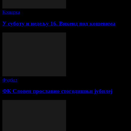
Кошарка
У суботу и недељу 16. Викенд под кошевима
Фудбал
ФК Словен прославио стогодишњи јубилеј