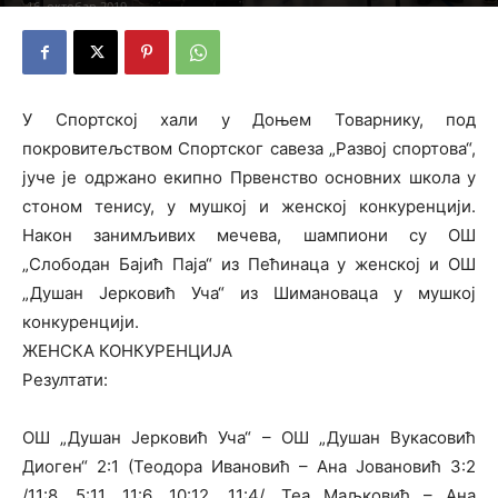
16. октобар 2019.
У Спортској хали у Доњем Товарнику, под
покровитељством Спортског савеза „Развој спортова“,
јуче је одржано екипно Првенство основних школа у
стоном тенису, у мушкој и женској конкуренцији.
Након занимљивих мечева, шампиони су ОШ
„Слободан Бајић Паја“ из Пећинаца у женској и ОШ
„Душан Јерковић Уча“ из Шимановаца у мушкој
конкуренцији.
ЖЕНСКА КОНКУРЕНЦИЈА
Резултати:
ОШ „Душан Јерковић Уча“ – ОШ „Душан Вукасовић
Диоген“ 2:1 (Теодора Ивановић – Ана Јовановић 3:2
/11:8, 5:11, 11:6, 10:12, 11:4/, Теа Маљковић – Ана