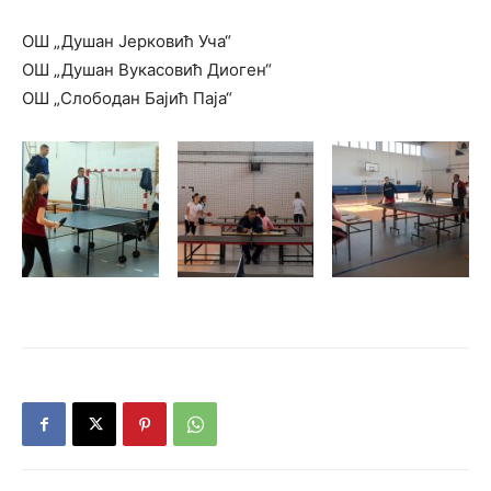
ОШ „Душан Јерковић Уча“
ОШ „Душан Вукасовић Диоген“
ОШ „Слободан Бајић Паја“