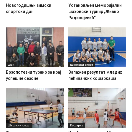
Новогодишњи зимски
Установљен меморијални
спортски дан
шаховски турнир „Живко
Радивојевић“
Шах
Школски спорт
Брзопотезни турнир за крај
Запажен резултат младих
успешне сезоне
пећиначких кошаркаша
Школски спорт
Кошарка