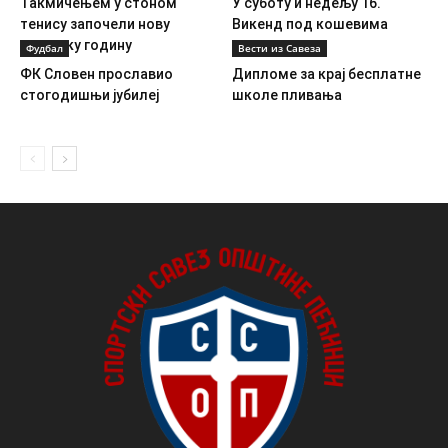
Такмичењем у стоном
У суботу и недељу 16.
тенису започели нову
Викенд под кошевима
школску годину
Фудбал
Вести из Савеза
ФК Словен прославио
Дипломе за крај бесплатне
стогодишњи јубилеј
школе пливања