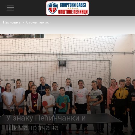
Насловна
Стони тенис
Стони тенис
У знаку Пећинчанки и
Шимановчана