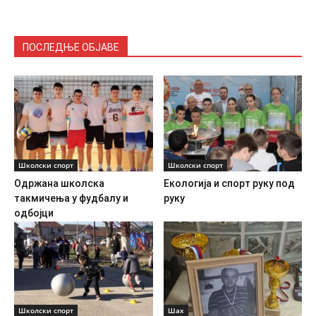
ПОСЛЕДЊЕ ОБЈАВЕ
Школски спорт
Школски спорт
Одржана школска
Екологија и спорт руку под
такмичења у фудбалу и
руку
одбојци
Школски спорт
Шах