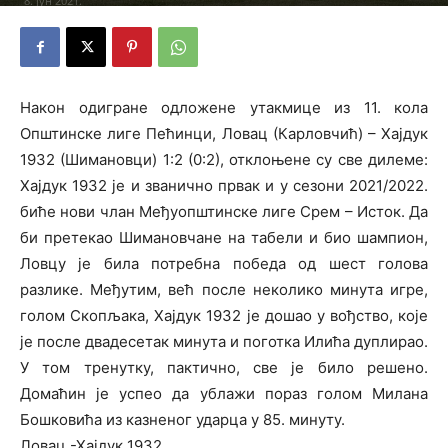
8. јун 2021.
Након одигране одложене утакмице из 11. кола
Општинске лиге Пећинци, Ловац (Карловчић) – Хајдук
1932 (Шимановци) 1:2 (0:2), отклоњене су све дилеме:
Хајдук 1932 је и званично првак и у сезони 2021/2022.
биће нови члан Међуопштинске лиге Срем – Исток. Да
би претекао Шимановчане на табели и био шампион,
Ловцу је била потребна победа од шест голова
разлике. Међутим, већ после неколико минута игре,
голом Скопљака, Хајдук 1932 је дошао у вођство, које
је после двадесетак минута и поготка Илића дуплирао.
У том тренутку, пактично, све је било решено.
Домаћин је успео да ублажи пораз голом Милана
Бошковића из казненог ударца у 85. минуту.
Ловац -Хајдук 1932