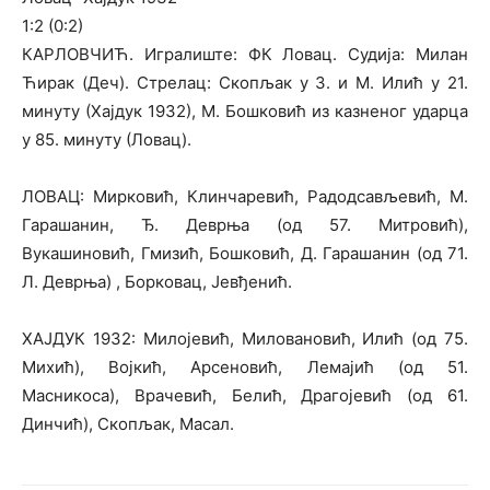
1:2 (0:2)
КАРЛОВЧИЋ. Игралиште: ФК Ловац. Судија: Милан
Ћирак (Деч). Стрелац: Скопљак у 3. и М. Илић у 21.
минуту (Хајдук 1932), М. Бошковић из казненог ударца
у 85. минуту (Ловац).
ЛОВАЦ: Мирковић, Клинчаревић, Радодсављевић, М.
Гарашанин, Ђ. Деврња (од 57. Митровић),
Вукашиновић, Гмизић, Бошковић, Д. Гарашанин (од 71.
Л. Деврња) , Борковац, Јевђенић.
ХАЈДУК 1932: Милојевић, Миловановић, Илић (од 75.
Михић), Војкић, Арсеновић, Лемајић (од 51.
Масникоса), Врачевић, Белић, Драгојевић (од 61.
Динчић), Скопљак, Масал.