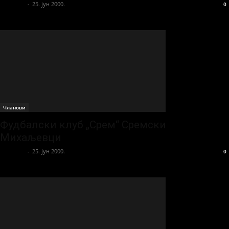
sportista
-
25. јун 2000.
0
Чланови
Фудбалски клуб „Срем“ Сремски
Михаљевци
sportista
-
25. јун 2000.
0