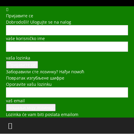
Пријавите се
Dobrodošli! Ulogujte se na nalog
vaše korisničko ime
vaša lozinka
Заборавили сте лозинку? Нађи помоћ
Повратак изгубљене шифре
Oporavite vašu lozinku
vaš email
Lozinka će vam biti poslata emailom