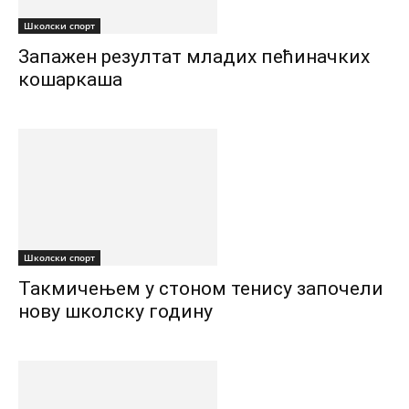
Школски спорт
Запажен резултат младих пећиначких
кошаркаша
Школски спорт
Такмичењем у стоном тенису започели
нову школску годину