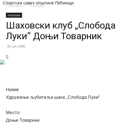
Спортски савез општине Пећинци
Насловна
Чланови
Чланови
Шаховски клуб „Слобода
Луки“ Доњи Товарник
25. јун 2000.
Назив
Удружење љубитеља шаха „Слобода Луки“
Место
Доњи Товарник