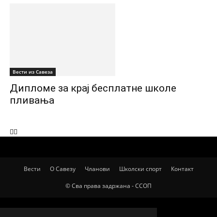
Вести из Савеза
Дипломе за крај бесплатне школе
пливања
СПОРТСКИ САВЕЗ ОПШТИНЕ ПЕЋИНЦИ
Вести
О Савезу
Чланови
Школски спорт
Контакт
© Сва права задржана - ССОП
ВИШЕ ПРИЧЕ