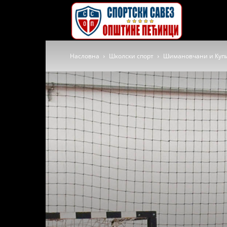
Спортски
Насловна
Школски спорт
Шимановчани и Куп
савез
општине
Пећинци