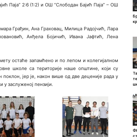
ић Паја” 2:6 (1:2) и ОШ “Слободан Бајић Паја” – ОШ
Ш
Б
кр
мара Грађин, Ана Граховац, Милица Радојчић, Лара
овановић, Анђела Бојичић, Ивана Јафтић, Лена
мету остаће запамћено и по лепом и колегијалном
Ш
новне школе са територије наше општине, који су
Т
поклон, јер је, након више од две деценије рада у
те
и у заслуженој пензији.
ш
Ф
Ф
с