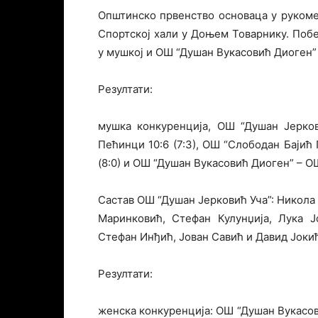
Општинско првенство основаца у рукомет
Спортској хали у Доњем Товарнику. Поб
у мушкој и ОШ “Душан Вукасовић Диоген” 
Резултати:
мушка конкуренција, ОШ “Душан Јерко
Пећинци 10:6 (7:3), ОШ “Слободан Бајић
(8:0) и ОШ “Душан Вукасовић Диоген” – ОШ
Састав ОШ “Душан Јерковић Уча”: Никола
Маринковић, Стефан Кулунџија, Лука Ј
Стефан Инђић, Јован Савић и Давид Јоки
Резултати:
женска конкуренција: ОШ “Душан Вукасови