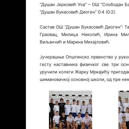
“Душан Јерковић Уча” – ОШ “Слободан Бај
“Душан Вукасовић Диоген” 0:4 (0:2).
Састав ОШ “Душан Вукасовић Диоген”: Та
Граовац, Милица Николић, Ирина Мил
Виљанчић и Марина Михајловић.
Јучерашње Општинско првенство у руко
гесту наставника физичког све три ос
уручили колеги Жарку Мркајићу пригодан 
шимановачкој основној школи, од пре нек