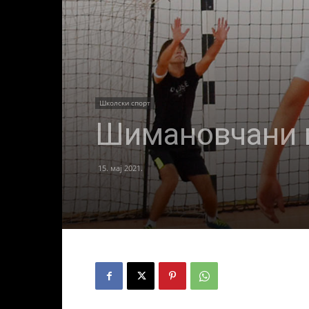
Школски спорт
Шимановчани 
15. мај 2021.