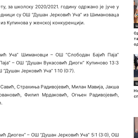
у, за школску 2020/2021. годину одржано је јуче у
едници су ОШ “Душан Јерковић Уча” из Шимановаца
из Купинова у женској конкуренцији.
Ш
О
т
о
вић Уча” Шимановци – ОШ “Слободан Бајић Паја”
 Паја” – ОШ “Душан Вукасовић Диогн” Купиново 13:3
 “Душан Јерковић Уча” 1:10 (0:7).
Ш
 Савић, Страхиња Радивојевић, Милан Мавија, Јакша
Н
овановић, Филип Мрдаковић, Огњен Радивојевић,
с
ћ.
ћ Диоген” – ОШ “Душан Јерковић Уча” 5:1 (3:0), ОШ