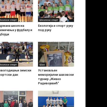
колски спорт
Школски спорт
држана школска
Екологија и спорт руку
акмичења у фудбалу и
под руку
дбојци
колски спорт
Шах
овогодишњи зимски
Установљен
портски дан
меморијални шаховски
турнир „Живко
Радивојевић“