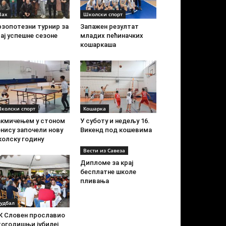
ах
Школски спорт
рзопотезни турнир за
Запажен резултат
ај успешне сезоне
младих пећиначких
кошаркаша
колски спорт
Кошарка
акмичењем у стоном
У суботу и недељу 16.
нису започели нову
Викенд под кошевима
колску годину
Вести из Савеза
Дипломе за крај
бесплатне школе
пливања
удбал
К Словен прославио
тогодишњи јубилеј