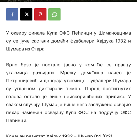
26. август 2021.
У оквиру финала Купа ОФС Пећинци у Шимановцима
су се јуче састали домаћи фудбалери Хајдука 1932 и
Шумара из Огара.
Врло брзо је постало јасно у ком ће се правцу
утакмица развијати. Мрежу домаћина начео је
Петронијевић и до краја утакмице фудбалери Шумара
су углавном диктирали темпо. Поред постигнутих
голова остало је више неискоришћених прилика. У
сваком случају, Шумар је више него заслужено освојио
пехар намењен освајачу Купа ФСС на подручју ОФС
Пећинци.
Коначан резултат Хајдук 1932 – Шумар 0:4 (0:2)