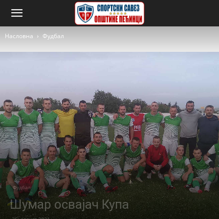
Насловна
Фудбал
Фудбал
Шумар освајач Купа