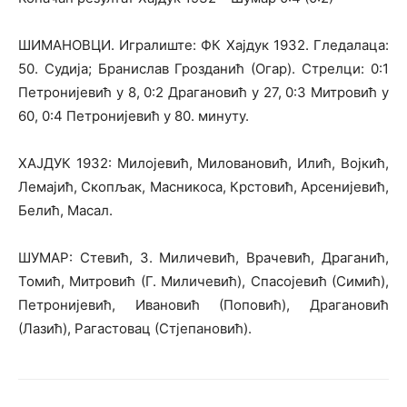
ШИМАНОВЦИ. Игралиште: ФК Хајдук 1932. Гледалаца:
50. Судија; Бранислав Грозданић (Огар). Стрелци: 0:1
Петронијевић у 8, 0:2 Драгановић у 27, 0:3 Митровић у
60, 0:4 Петронијевић у 80. минуту.
ХАЈДУК 1932: Милојевић, Миловановић, Илић, Војкић,
Лемајић, Скопљак, Масникоса, Крстовић, Арсенијевић,
Белић, Масал.
ШУМАР: Стевић, З. Миличевић, Врачевић, Драганић,
Томић, Митровић (Г. Миличевић), Спасојевић (Симић),
Петронијевић, Ивановић (Поповић), Драгановић
(Лазић), Рагастовац (Стјепановић).