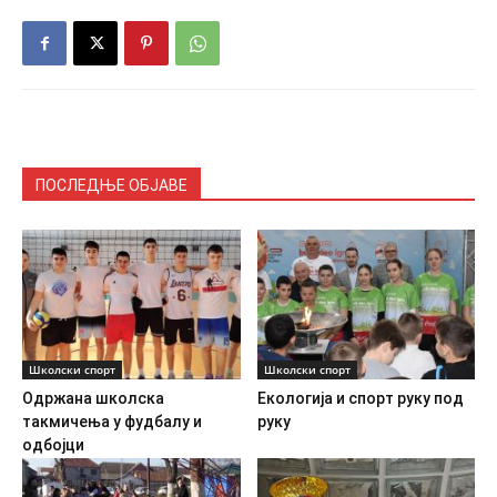
ПОСЛЕДЊЕ ОБЈАВЕ
Школски спорт
Школски спорт
Одржана школска
Екологија и спорт руку под
такмичења у фудбалу и
руку
одбојци