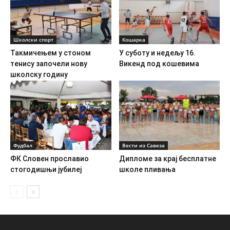
Школски спорт
Кошарка
Такмичењем у стоном
У суботу и недељу 16.
тенису започели нову
Викенд под кошевима
школску годину
Фудбал
Вести из Савеза
ФК Словен прославио
Дипломе за крај бесплатне
стогодишњи јубилеј
школе пливања