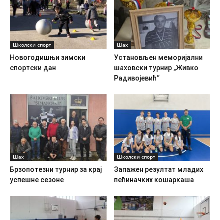
Школски спорт
Шах
Новогодишњи зимски
Установљен меморијални
спортски дан
шаховски турнир „Живко
Радивојевић“
Шах
Школски спорт
Брзопотезни турнир за крај
Запажен резултат младих
успешне сезоне
пећиначких кошаркаша