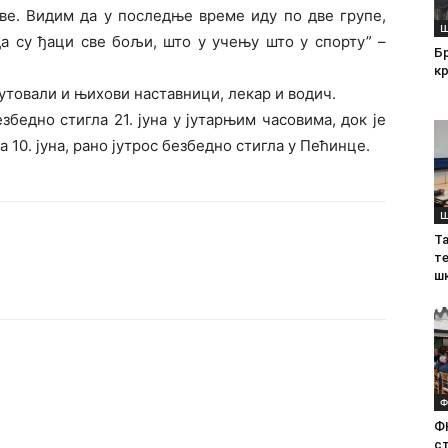
ве. Видим да у последње време иду по две групе,
Ш
да су ђаци све бољи, што у учењу што у спорту” –
Б
кр
путовали и њихови наставници, лекар и водич.
збедно стигла 21. јуна у јутарњим часовима, док је
а 10. јуна, рано јутрос безбедно стигла у Пећинце.
Ш
Т
те
ш
Ф
Ф
с