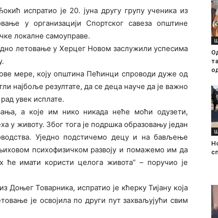
кић испратио је 20. јуна другу групу ученика из
вање у организацији Спортског савеза општине
чке локалне самоуправе.
Ш
градно летовање у Херцег Новом заслужили успесима
О
у.
т
о
 ове мере, коју општина Пећинци спроводи дуже од
игли најбоље резултате, да се деца науче да је важно
 рад увек исплате.
ања, а које им нико никада неће моћи одузети,
а у животу. Због тога је подршка образовању један
Ш
водства. Уједно подстичемо децу и на бављење
Н
 њиховом психофизичком развоју и помажемо им да
с
их ће имати користи целога живота” – поручио је
з Доњег Товарника, испратио је кћерку Тијану која
етовање је освојила по други пут захваљујући свим