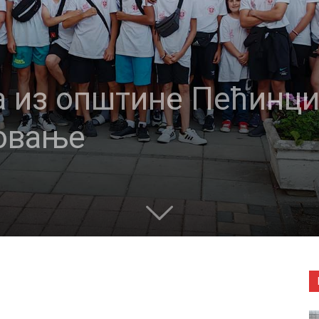
а из општине Пећинци
товање