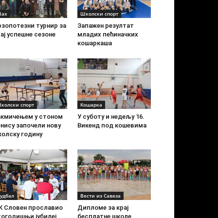
ах
Школски спорт
рзопотезни турнир за
Запажен резултат
ај успешне сезоне
младих пећиначких
кошаркаша
колски спорт
Кошарка
акмичењем у стоном
У суботу и недељу 16.
нису започели нову
Викенд под кошевима
колску годину
удбал
Вести из Савеза
К Словен прославио
Дипломе за крај
тогодишњи јубилеј
бесплатне школе