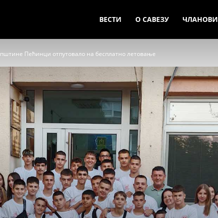
ВЕСТИ
О САВЕЗУ
ЧЛАНОВИ
 општине Пећинци отпутовало на бесплатно летовање