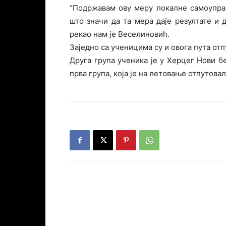
“Подржавам ову меру локалне самоупра
што значи да та мера даје резултате и 
рекао нам је Веселиновић.
Заједно са ученицима су и овога пута от
Друга група ученика је у Херцег Нови бе
прва група, која је на летовање отпутовал