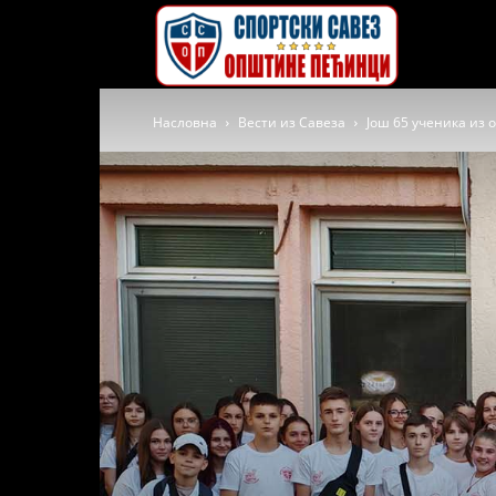
Спортски
Насловна
Вести из Савеза
Још 65 ученика из
савез
општине
Пећинци