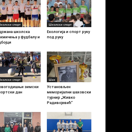
колски спорт
Школски спорт
држана школска
Екологија и спорт руку
акмичења у фудбалу и
под руку
дбојци
колски спорт
Шах
овогодишњи зимски
Установљен
портски дан
меморијални шаховски
турнир „Живко
Радивојевић“