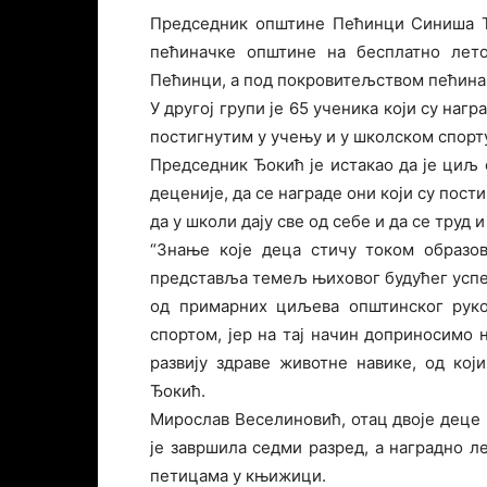
Председник општине Пећинци Синиша Ђо
пећиначке општине на бесплатно лето
Пећинци, а под покровитељством пећина
У другој групи је 65 ученика који су на
постигнутим у учењу и у школском спорт
Председник Ђокић је истакао да је циљ
деценије, да се награде они који су пост
да у школи дају све од себе и да се труд и
“Знање које деца стичу током образов
представља темељ њиховог будућег успех
од примарних циљева општинског руко
спортом, јер на тај начин доприносимо
развију здраве животне навике, од кој
Ђокић.
Мирослав Веселиновић, отац двоје деце и
је завршила седми разред, а наградно л
петицама у књижици.