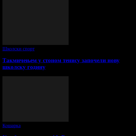
Школски спорт
Такмичењем у стоном тенису започели нову
школску годину
Кошарка