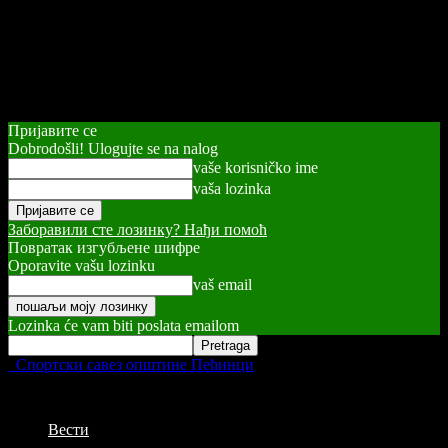
Пријавите се
Dobrodošli! Ulogujte se na nalog
vaše korisničko ime
vaša lozinka
Заборавили сте лозинку? Нађи помоћ
Повратак изгубљене шифре
Oporavite vašu lozinku
vaš email
Lozinka će vam biti poslata emailom
Спортски савез општине Пећинци
Вести