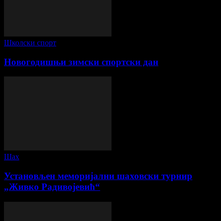
Школски спорт
Новогодишњи зимски спортски дан
Шах
Установљен меморијални шаховски турнир
„Живко Радивојевић“