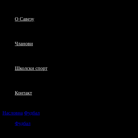
О Савезу
Чланови
Школски спорт
Контакт
Насловна
Фудбал
3. Турнир у мини фудбалу
Фудбал
3. Турнир у мини фудбалу