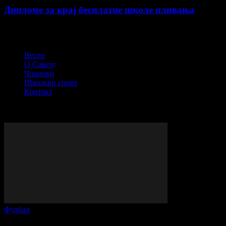
Дипломе за крај бесплатне школе пливања
СПОРТСКИ САВЕЗ ОПШТИНЕ ПЕЋИНЦИ
Вести
О Савезу
Чланови
Школски спорт
Контакт
© Сва права задржана - ССОП
ВИШЕ ПРИЧЕ
Фудбал