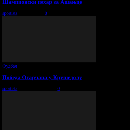
Шампионски пехар за Ашањце
sportista
-
6. јун 2022.
0
Фудбал
Победа Огарчана у Крушедолу
sportista
-
1. новембар 2021.
0