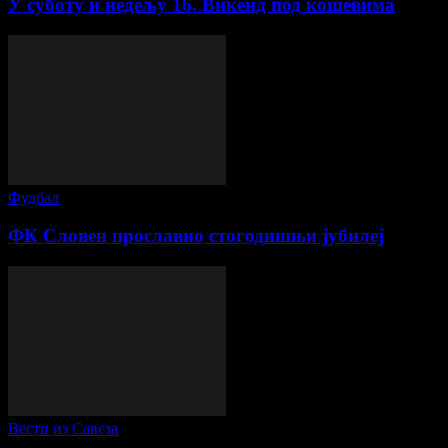
У суботу и недељу 16. Викенд под кошевима
Фудбал
ФК Словен прославио стогодишњи јубилеј
Вести из Савеза