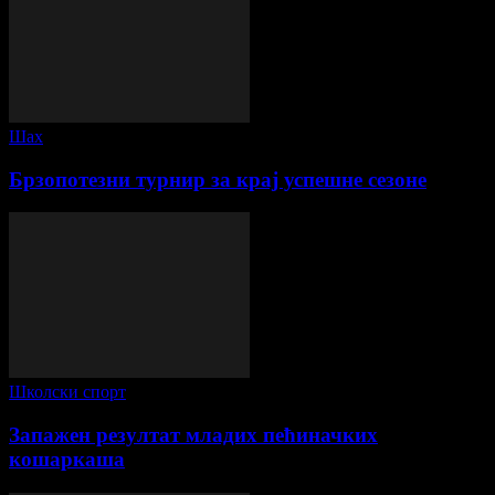
Шах
Брзопотезни турнир за крај успешне сезоне
Школски спорт
Запажен резултат младих пећиначких
кошаркаша