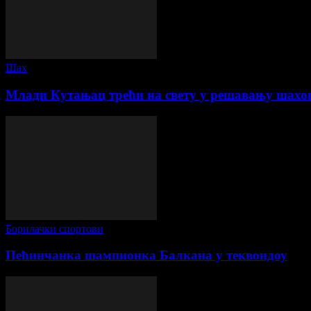
Шах
Млади Кутањац трећи на свету у решавању шахо
Борилачки спортови
Пећинчанка шампионка Балкана у теквондоу