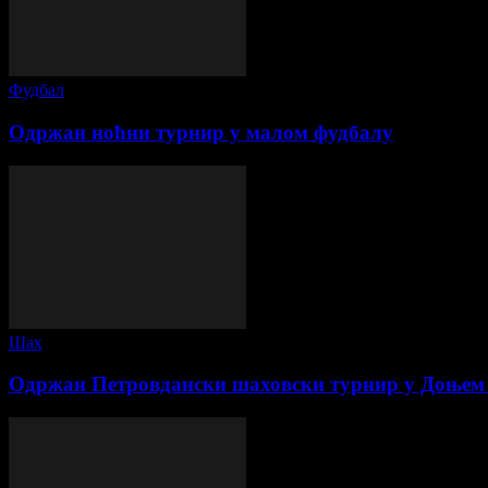
Фудбал
Одржан ноћни турнир у малом фудбалу
Шах
Одржан Петровдански шаховски турнир у Доњем