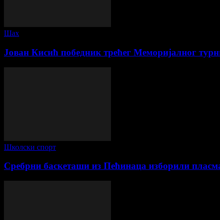
Шах
Јован Кисић победник трећег Меморијалног тур
Школски спорт
Сребрни баскеташи из Пећинаца изборили плас