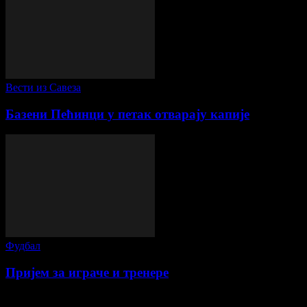
Вести из Савеза
Базени Пећинци у петак отварају капије
Фудбал
Пријем за играче и тренере