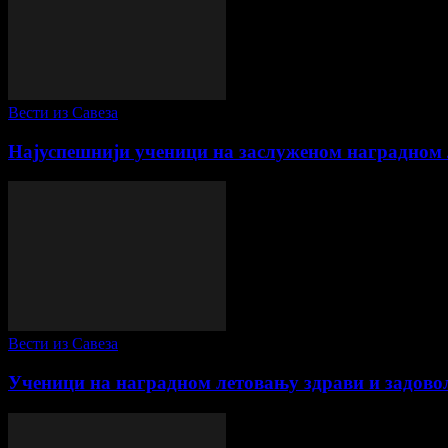
Вести из Савеза
Најуспешнији ученици на заслуженом наградном
Вести из Савеза
Ученици на наградном летовању здрави и задов