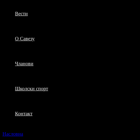
Вести
О Савезу
Чланови
Школски спорт
Контакт
Насловна
Вести из Савеза