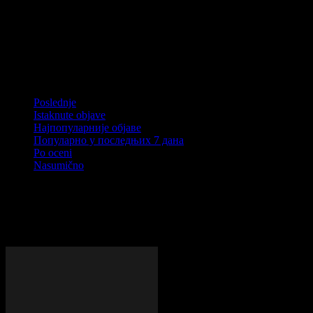
Вести из Савеза
Званичне информације, саопштења и новости из рада Општинско
Популарно у последњих 7 дана
Poslednje
Istaknute objave
Најпопуларније објаве
Популарно у последњих 7 дана
Po oceni
Nasumično
Nema objava za prikazati
ПОСЛЕДЊЕ ОБЈАВЕ