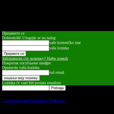
Пријавите се
Dobrodošli! Ulogujte se na nalog
vaše korisničko ime
vaša lozinka
Заборавили сте лозинку? Нађи помоћ
Повратак изгубљене шифре
Oporavite vašu lozinku
vaš email
Lozinka će vam biti poslata emailom
Спортски савез општине Пећинци