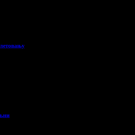
 летовању
ољни